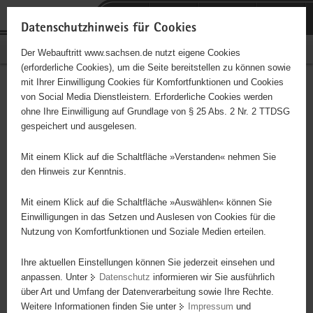
P
Portalübergreifende
o
H
Navigation
Datenschutzhinweis für Cookies
r
a
S
Bürgerschaftliches Engagement
Der Webauftritt www.sachsen.de nutzt eigene Cookies
t
u
e
(erforderliche Cookies), um die Seite bereitstellen zu können sowie
a
p
r
mit Ihrer Einwilligung Cookies für Komfortfunktionen und Cookies
l
t
v
TSV Rot-Weiß Arnsfeld e. V.
Hauptinhalt
von Social Media Dienstleistern. Erforderliche Cookies werden
ü
i
i
ohne Ihre Einwilligung auf Grundlage von § 25 Abs. 2 Nr. 2 TTDSG
b
n
c
Träger: Sportverein
gespeichert und ausgelesen.
e
h
e
r
a
Kinder und Seniorenbetreuung Vereinsarbeit
Mit einem Klick auf die Schaltfläche »Verstanden« nehmen Sie
g
l
den Hinweis zur Kenntnis.
r
t
e
Mit einem Klick auf die Schaltfläche »Auswählen« können Sie
i
Einwilligungen in das Setzen und Auslesen von Cookies für die
Nutzung von Komfortfunktionen und Soziale Medien erteilen.
f
e
Ihre aktuellen Einstellungen können Sie jederzeit einsehen und
n
anpassen. Unter
Datenschutz
informieren wir Sie ausführlich
d
über Art und Umfang der Datenverarbeitung sowie Ihre Rechte.
e
Weitere Informationen finden Sie unter
Impressum
und
N