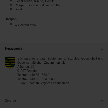
Gesellschaft, Kirche, Politik
Pflege, Fürsorge und Selbsthilfe
Sport
Region
Erzgebirgskreis
Service
Herausgeber
Sächsisches Staatsministerium für Soziales, Gesundheit und
Gesellschaftlichen Zusammenhalt
Albertstr. 10
01097
Dresden
Telefon:
+49 351 564-0
Telefax:
+49 351 564-55060
E-Mail:
poststelle@sms.sachsen.de
Service