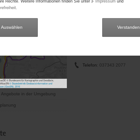
hre Rechte. Weitere Informationen finden Sie unter
Impressum
und
Schnitz- und Klöppelverei
refreiheit
.
Grumbach e. V.
Herr Sieghard Wiesner
Auswählen
Verstanden
Anschrift:
Heideweg 6 OT Grumbach
09477 Jöhstadt
Telefon:
037343 2077
asDE © Bundesamt für Kartographie und Geodäsie,
bAtlasSN
© Staatsbetrieb Geobasisinformation und
sen (GeoSN), 2016
e Angebote in der Umgebung
planung
te