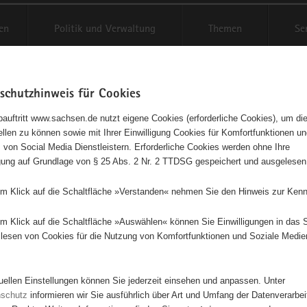
en
Politik und Verwaltung
Themen
Se
schutzhinweis für Cookies
Schriftgröße anpassen
Kontr
auftritt www.sachsen.de nutzt eigene Cookies (erforderliche Cookies), um die
tellen zu können sowie mit Ihrer Einwilligung Cookies für Komfortfunktionen u
itz- und Klöppelverein Grumb
t
 von Social Media Dienstleistern. Erforderliche Cookies werden ohne Ihre
igung auf Grundlage von § 25 Abs. 2 Nr. 2 TTDSG gespeichert und ausgelesen
em Klick auf die Schaltfläche »Verstanden« nehmen Sie den Hinweis zur Kenn
hnitz- und Klöppelverein Grumbach e. V.
em Klick auf die Schaltfläche »Auswählen« können Sie Einwilligungen in das 
lesen von Cookies für die Nutzung von Komfortfunktionen und Soziale Medie
Diese Initiative ist besonders für Kinder und Jugendliche geeignet.
tuellen Einstellungen können Sie jederzeit einsehen und anpassen. Unter
nd Jugendausbildung im Schnitzen und Klöppeln, Heimat- und Braucht
nschutz
informieren wir Sie ausführlich über Art und Umfang der Datenverarbe