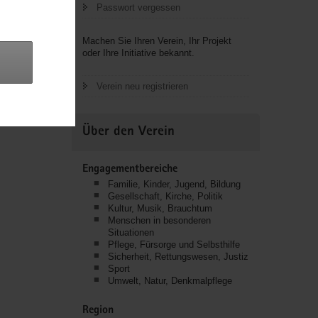
Passwort vergessen
n
Machen Sie Ihren Verein, Ihr Projekt
oder Ihre Initiative bekannt.
Verein neu registrieren
Über den Verein
Engagementbereiche
Familie, Kinder, Jugend, Bildung
Gesellschaft, Kirche, Politik
Kultur, Musik, Brauchtum
Menschen in besonderen
Situationen
Pflege, Fürsorge und Selbsthilfe
Sicherheit, Rettungswesen, Justiz
Sport
Umwelt, Natur, Denkmalpflege
Region