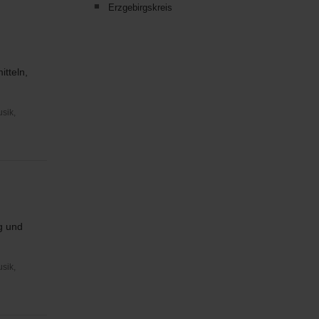
Erzgebirgskreis
tteln,
usik,
g und
usik,