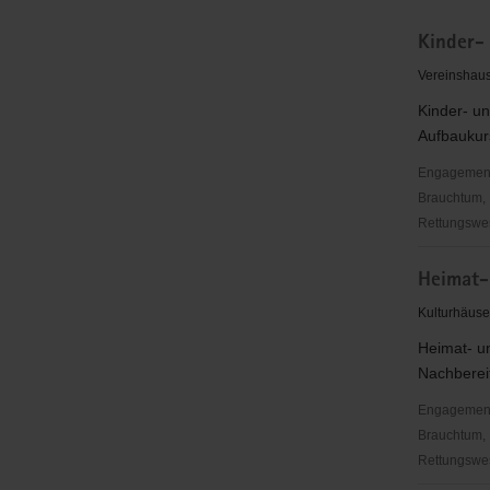
Kinder-
Vereinshaus
Kinder- u
Aufbaukur
Engagementbe
Brauchtum, 
Rettungswes
Kinder-
Heimat-
und
Jugendaus
Kulturhäuse
im
Heimat- u
Schnitzen
Nachberei
und
Klöppeln
Engagementbe
Brauchtum, 
Rettungswes