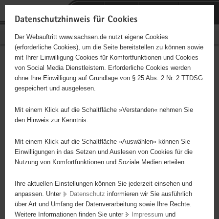
P
Portalübergreifende
o
H
Navigation
Datenschutzhinweis für Cookies
r
a
S
Bürgerschaftliches Engagement
Der Webauftritt www.sachsen.de nutzt eigene Cookies
t
u
e
(erforderliche Cookies), um die Seite bereitstellen zu können sowie
a
p
r
mit Ihrer Einwilligung Cookies für Komfortfunktionen und Cookies
l
t
v
Brücke Plauen e. V.
Hauptinhalt
von Social Media Dienstleistern. Erforderliche Cookies werden
ü
i
i
ohne Ihre Einwilligung auf Grundlage von § 25 Abs. 2 Nr. 2 TTDSG
b
n
c
Träger: Brücke Plauen e. V.
gespeichert und ausgelesen.
e
h
e
r
a
Die vereinseigene Fahrrad- und Holzwerkstatt ist integrierter
Mit einem Klick auf die Schaltfläche »Verstanden« nehmen Sie
g
l
Bestandteil der ambulanten sozialpädagogischen Maßnahmen zur
den Hinweis zur Kenntnis.
r
t
Leistung gemeinnütziger Arbeit nach jugendrichterlicher Weisung.
e
Neben der Erfüllung der Arbeitsauflagen werden in diesem Projekt
Mit einem Klick auf die Schaltfläche »Auswählen« können Sie
i
Einwilligungen in das Setzen und Auslesen von Cookies für die
insbesondere Einstellungen und Verhaltensänderungen angestrebt,
Nutzung von Komfortfunktionen und Soziale Medien erteilen.
f
um damit einer kriminellen Entwicklung beim jugendlichen /
e
heranwachsenden Straftäter entgegenzuwirken.
Ihre aktuellen Einstellungen können Sie jederzeit einsehen und
n
anpassen. Unter
Datenschutz
informieren wir Sie ausführlich
d
über Art und Umfang der Datenverarbeitung sowie Ihre Rechte.
e
Weitere Informationen finden Sie unter
Impressum
und
N