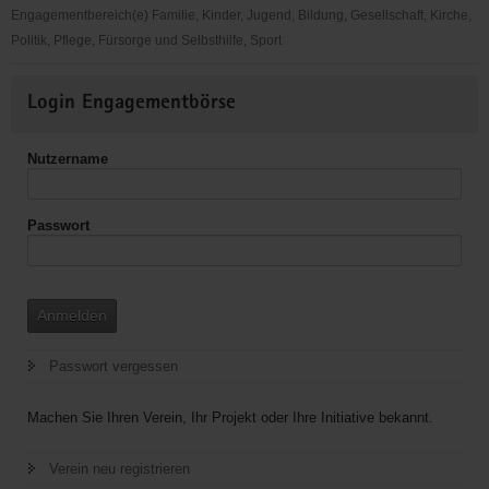
Engagementbereich(e) Familie, Kinder, Jugend, Bildung, Gesellschaft, Kirche,
Politik, Pflege, Fürsorge und Selbsthilfe, Sport
Hilfe
Weitere
für
Login Engagementbörse
Informationen
Blinde
und
Nutzername
Betroffene
im
sozialen
Passwort
Bereich
Anmelden
Passwort vergessen
Machen Sie Ihren Verein, Ihr Projekt oder Ihre Initiative bekannt.
Verein neu registrieren