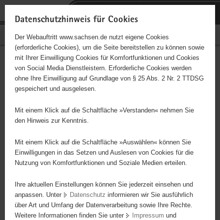
P
Portalübergreifende
o
H
Navigation
Datenschutzhinweis für Cookies
r
a
S
Bürgerschaftliches Engagement
Der Webauftritt www.sachsen.de nutzt eigene Cookies
t
u
e
(erforderliche Cookies), um die Seite bereitstellen zu können sowie
a
p
r
mit Ihrer Einwilligung Cookies für Komfortfunktionen und Cookies
l
t
v
Blinden- und
Hauptinhalt
von Social Media Dienstleistern. Erforderliche Cookies werden
ü
i
i
ohne Ihre Einwilligung auf Grundlage von § 25 Abs. 2 Nr. 2 TTDSG
Sehbehinderten-Verband
b
n
c
gespeichert und ausgelesen.
e
h
e
Sachsen e. V.,
r
a
Mit einem Klick auf die Schaltfläche »Verstanden« nehmen Sie
g
l
den Hinweis zur Kenntnis.
Kreisorganisation Bautzen
r
t
e
Mit einem Klick auf die Schaltfläche »Auswählen« können Sie
Träger: Landesverband BSVS e. V.
i
Einwilligungen in das Setzen und Auslesen von Cookies für die
Nutzung von Komfortfunktionen und Soziale Medien erteilen.
f
Selbsthilfegruppe und Interessenvertreter blinder und
e
sehbehinderter Menschen. Wir wollen Betroffenen, Angehörigen
Ihre aktuellen Einstellungen können Sie jederzeit einsehen und
n
und Freunden Mut machen, sowie Rat und Hilfe geben.
anpassen. Unter
Datenschutz
informieren wir Sie ausführlich
d
Ansprechpartner für alle Blinden und Sehbehinderten zu sein, sie
über Art und Umfang der Datenverarbeitung sowie Ihre Rechte.
e
zu beraten, aber auch Gemeinschaft anzubieten.
Weitere Informationen finden Sie unter
Impressum
und
N