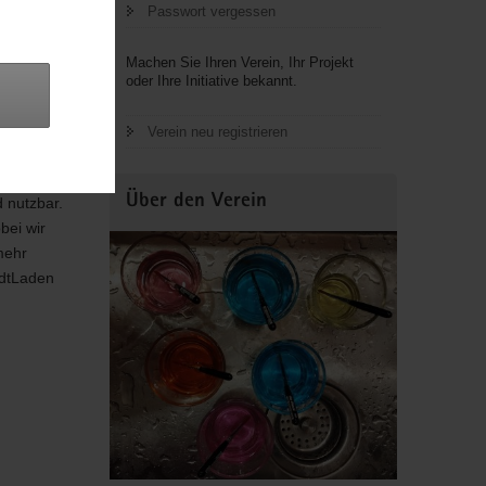
Laden
Passwort vergessen
nnen. Mit
enschen
Machen Sie Ihren Verein, Ihr Projekt
n
oder Ihre Initiative bekannt.
e die
ollen.
Verein neu registrieren
e
Über den Verein
 nutzbar.
bei wir
mehr
adtLaden