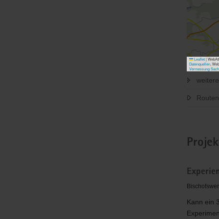
Leaflet
|
WebAtl
Datenquellen
, We
Vermessung Sach
weiter
Routen
Projek
Experie
Bischofswer
Kann ein 
Experimen