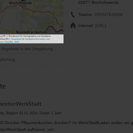
01877 Bischofswerda
Telefon:
035947839606
Internet:
[URL]
asDE © Bundesamt für Kartographie und Geodäsie,
bAtlasSN
© Staatsbetrieb Geobasisinformation und
sen (GeoSN), 2016
e Angebote in der Umgebung
planung
te
mentierWerkStadt
da, Beginn: 01.01.2024, Dauer: 1 Jahr
3D-Drucker Pflaumenkuchen drucken? Im WerkStadtLaden wollen wir g
tierWerkStadt aufbauen, um...