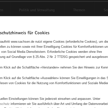
en
Politik und Verwaltung
Themen
Se
schutzhinweis für Cookies
Schriftgröße anpassen
Kontr
auftritt www.sachsen.de nutzt eigene Cookies (erforderliche Cookies), um die
tellen zu können sowie mit Ihrer Einwilligung Cookies für Komfortfunktionen u
äleon KultTour e. V.
t
 von Social Media Dienstleistern. Erforderliche Cookies werden ohne Ihre
igung auf Grundlage von § 25 Abs. 2 Nr. 2 TTDSG gespeichert und ausgelesen
ngetragener Verein - e. V.
em Klick auf die Schaltfläche »Verstanden« nehmen Sie den Hinweis zur Kenn
 Chamäleon KultTour e.V. ist seit 20 Jahren im Bereich der Kreativität, 
ldung in/ um Bischofswerda aktiv. Seit 2017 betreiben wir ehrenamtlich
em Klick auf die Schaltfläche »Auswählen« können Sie Einwilligungen in das 
Laden im Zentrum der 11.000 Einwohnerstadt. Mit unserem WerkStad
lesen von Cookies für die Nutzung von Komfortfunktionen und Soziale Medie
 wir seit Jahren das kreative und kulturelle Leben (www.chamaeleon-e
fensterkonzert.com, www.sagmal.chamaeleon-ev.de). Ein langfristiges
adens war und ist es, alle Menschen mit vielfältigem Wissen, ausgefa
tuellen Einstellungen können Sie jederzeit einsehen und anpassen. Unter
esonderen Fähigkeiten oder einfach nur mit dem Wunsch sich zu enga
nschutz
informieren wir Sie ausführlich über Art und Umfang der Datenverarbe