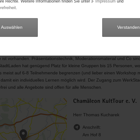
 zu ermutigen, um selbst aktiv zu werden. Dabei bietet der WerkStadt
hre Rechte. Weitere Informationen finden Sie unter
Impressum
und
refreiheit
.
reins eine niedrigschwellige Plattform um sich „Auszuprobieren“ zu kö
enen Workshops, Musik und Kulturveranstaltungen bieten wir dabei M
aber auch der Region ein breites Spektrum von Aktivitäten rund um de
Auswählen
Verstanden
aden. Damit erreichen wir jährlich eine große Anzahl an Menschen di
n nutzen um für sich etwas zu lernen oder sich selbst aktiv einbringen w
programm ist vielfältig und geprägt von verarbeitbaren Materialien. Di
 Ausstattung im WerkStadtLaden ist gut. Ein Internetzugang mit genug
 ist vorhanden. Präsentationstechnik, Moderationsmaterial und Co sind
tadtLaden hat genügend Platz für kleine Gruppen bis 15 Personen, wo
 meist auf 6-8 Teilnehmende begrenzen (und lieber einen Workshop 
, damit ein individuelles Lernen möglich wird. Der Zugang zum WerkSt
refrei und alle Angebote sind offen für alle Menschen.
Chamäleon KultTour e. V.
Herr Thomas Kucharek
Anschrift:
Am Hof 8