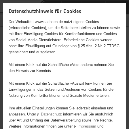
P
Portalübergreifende
o
H
Navigation
Datenschutzhinweis für Cookies
r
a
S
Bürgerschaftliches Engagement
Der Webauftritt www.sachsen.de nutzt eigene Cookies
t
u
e
(erforderliche Cookies), um die Seite bereitstellen zu können sowie
a
p
r
mit Ihrer Einwilligung Cookies für Komfortfunktionen und Cookies
l
t
v
Arbeitslosen Rat Dresden
Hauptinhalt
von Social Media Dienstleistern. Erforderliche Cookies werden
ü
i
i
ohne Ihre Einwilligung auf Grundlage von § 25 Abs. 2 Nr. 2 TTDSG
b
n
c
Träger: WIR e.V. Dresden
gespeichert und ausgelesen.
e
h
e
r
a
Regelmäßiger Treff von Arbeitslosen Bürgerinnen und Bürger zum
Mit einem Klick auf die Schaltfläche »Verstanden« nehmen Sie
g
l
Zwecke der Beratung und des sozialpolitischen Engagements in
den Hinweis zur Kenntnis.
r
t
der Stadt
e
Mit einem Klick auf die Schaltfläche »Auswählen« können Sie
i
Einwilligungen in das Setzen und Auslesen von Cookies für die
Nutzung von Komfortfunktionen und Soziale Medien erteilen.
f
e
Ihre aktuellen Einstellungen können Sie jederzeit einsehen und
n
anpassen. Unter
Datenschutz
informieren wir Sie ausführlich
d
über Art und Umfang der Datenverarbeitung sowie Ihre Rechte.
e
Weitere Informationen finden Sie unter
Impressum
und
N