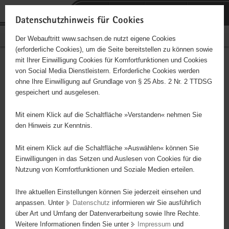
P
Portalübergreifende
o
H
Navigation
Datenschutzhinweis für Cookies
r
a
S
Bürgerschaftliches Engagement
Der Webauftritt www.sachsen.de nutzt eigene Cookies
t
u
e
(erforderliche Cookies), um die Seite bereitstellen zu können sowie
a
p
r
mit Ihrer Einwilligung Cookies für Komfortfunktionen und Cookies
l
t
v
Wittichenauer Kinder - Mrs.
Hauptinhalt
von Social Media Dienstleistern. Erforderliche Cookies werden
ü
i
i
ohne Ihre Einwilligung auf Grundlage von § 25 Abs. 2 Nr. 2 TTDSG
Nikovich-Stiftung
b
n
c
gespeichert und ausgelesen.
e
h
e
Träger: gemeinnützige Stiftung
r
a
Mit einem Klick auf die Schaltfläche »Verstanden« nehmen Sie
g
l
den Hinweis zur Kenntnis.
r
t
Diese Initiative ist besonders für Kinder und
e
Mit einem Klick auf die Schaltfläche »Auswählen« können Sie
Jugendliche geeignet.
i
Einwilligungen in das Setzen und Auslesen von Cookies für die
Nutzung von Komfortfunktionen und Soziale Medien erteilen.
f
e
Unsere gemeinnützige Stiftung engagiert sich im Bereich der
Ihre aktuellen Einstellungen können Sie jederzeit einsehen und
n
Kinder- und Jugendarbeit und unterstützt im Rahmen der
anpassen. Unter
Datenschutz
informieren wir Sie ausführlich
d
Möglichkeiten unterschiedliche Aktivitäten, wie z. B. die Ortsgruppe
über Art und Umfang der Datenverarbeitung sowie Ihre Rechte.
e
der Pfadfinder, die Kinder- und Jugendtanzgruppe, den
Weitere Informationen finden Sie unter
Impressum
und
N