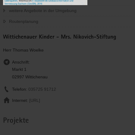
Datenquellen
, WebAtlasSN
© Staatsbetrieb Geobasisinformation und
Vermessung Sachsen (GeoSN), 2016
weitere Angebote in der Umgebung
Routenplanung
Wittichenauer Kinder - Mrs. Nikovich-Stiftung
Herr Thomas Woelke
Anschrift:
Markt 1
02997 Wittichenau
Telefon:
035725 91712
Internet:
[URL]
Projekte