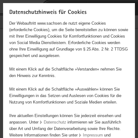
P
Portalübergreifende
o
H
Navigation
Datenschutzhinweis für Cookies
r
a
S
Bürgerschaftliches Engagement
Der Webauftritt www.sachsen.de nutzt eigene Cookies
t
u
e
(erforderliche Cookies), um die Seite bereitstellen zu können sowie
a
p
r
mit Ihrer Einwilligung Cookies für Komfortfunktionen und Cookies
l
t
v
Arbeiterwohlfahrt (AWO)
Hauptinhalt
von Social Media Dienstleistern. Erforderliche Cookies werden
ü
i
i
ohne Ihre Einwilligung auf Grundlage von § 25 Abs. 2 Nr. 2 TTDSG
Ortsverein Meißen e.V.
b
n
c
gespeichert und ausgelesen.
e
h
e
Träger: AWO Ortsverein Meißen e.V.
r
a
Mit einem Klick auf die Schaltfläche »Verstanden« nehmen Sie
g
l
den Hinweis zur Kenntnis.
- Durchführung von Veranstaltungen wie Busfahrten, Kaffeetreffs in
r
t
der Begegnungsstätte mit Vorträgen über Recht, Gesundheit,
e
Mit einem Klick auf die Schaltfläche »Auswählen« können Sie
Vorsorge, Reiseberichte u.a.m., sportliche Angebote ( Bowling,
i
Einwilligungen in das Setzen und Auslesen von Cookies für die
Wandern, Skat ) u. kulturrelle Angebote ( Theaterbesuche,
Nutzung von Komfortfunktionen und Soziale Medien erteilen.
f
Fasching ) für jung bis alt, Verkehrsteilnehmerschulungen -
e
Ihre aktuellen Einstellungen können Sie jederzeit einsehen und
kostenlose Bibliothek mit ca. 600 Büchern - Unterstützung von
n
anpassen. Unter
Datenschutz
informieren wir Sie ausführlich
Kindertagesstätten - Betreuung älterer und sozial schwacher
d
über Art und Umfang der Datenverarbeitung sowie Ihre Rechte.
Menschen - Betreuung und Hilfeleistungen von Sucht kranken
e
Weitere Informationen finden Sie unter
Impressum
und
Menschen - Hilfeleistungen im Haushalt, bei Umzügen, beim
N