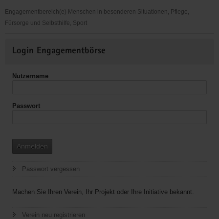
Engagementbereich(e) Menschen in besonderen Situationen, Pflege,
Fürsorge und Selbsthilfe, Sport
Betreuung,
Weitere
Begleitung,
Login Engagementbörse
Informationen
sozialkulturelle
und
Nutzername
breitensportliche
Angebote
Passwort
Anmelden
Passwort vergessen
Machen Sie Ihren Verein, Ihr Projekt oder Ihre Initiative bekannt.
Verein neu registrieren