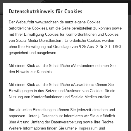
P
Portalübergreifende
o
H
Navigation
Datenschutzhinweis für Cookies
r
a
S
Bürgerschaftliches Engagement
Der Webauftritt www.sachsen.de nutzt eigene Cookies
t
u
e
(erforderliche Cookies), um die Seite bereitstellen zu können sowie
a
p
r
mit Ihrer Einwilligung Cookies für Komfortfunktionen und Cookies
l
t
v
Advent-Wohlfahrtswerk e.
Hauptinhalt
von Social Media Dienstleistern. Erforderliche Cookies werden
ü
i
i
ohne Ihre Einwilligung auf Grundlage von § 25 Abs. 2 Nr. 2 TTDSG
V. Helferkreis Vogtland
b
n
c
gespeichert und ausgelesen.
e
h
e
Träger: Advent-Wohlfahrtswerk e. V. Landesstelle Sachsen
r
a
Mit einem Klick auf die Schaltfläche »Verstanden« nehmen Sie
g
l
den Hinweis zur Kenntnis.
- Hilfe für Menschen in Not - Altenhilfe und -betreuung -
r
t
Kleidungssammlung - Weiterleitung von Kleidungs- u.
e
Mit einem Klick auf die Schaltfläche »Auswählen« können Sie
Sachspenden an bedürftige Menschen
i
Einwilligungen in das Setzen und Auslesen von Cookies für die
Nutzung von Komfortfunktionen und Soziale Medien erteilen.
f
e
Ihre aktuellen Einstellungen können Sie jederzeit einsehen und
n
anpassen. Unter
Datenschutz
informieren wir Sie ausführlich
d
über Art und Umfang der Datenverarbeitung sowie Ihre Rechte.
e
Weitere Informationen finden Sie unter
Impressum
und
N