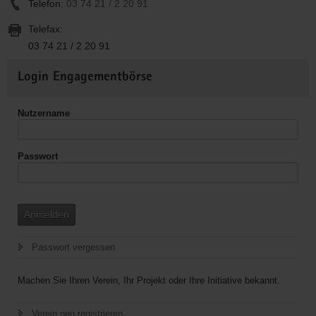
Telefon:
03 74 21 / 2 20 91
Telefax:
03 74 21 / 2 20 91
Weitere
Login Engagementbörse
Informationen
Nutzername
Passwort
Anmelden
Passwort vergessen
Machen Sie Ihren Verein, Ihr Projekt oder Ihre Initiative bekannt.
Verein neu registrieren