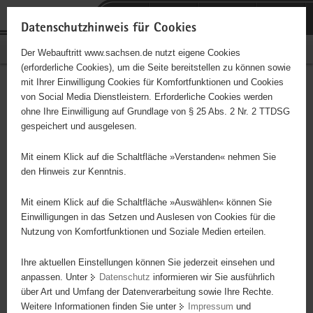
P
Portalübergreifende
o
H
Navigation
Datenschutzhinweis für Cookies
r
a
S
Bürgerschaftliches Engagement
Der Webauftritt www.sachsen.de nutzt eigene Cookies
t
u
e
(erforderliche Cookies), um die Seite bereitstellen zu können sowie
a
p
r
mit Ihrer Einwilligung Cookies für Komfortfunktionen und Cookies
l
t
v
"Aktiv ab 50" e. V.
Hauptinhalt
von Social Media Dienstleistern. Erforderliche Cookies werden
ü
i
i
ohne Ihre Einwilligung auf Grundlage von § 25 Abs. 2 Nr. 2 TTDSG
b
n
c
Träger: eingetragener Verein - e. V.
gespeichert und ausgelesen.
e
h
e
r
a
Soziale Projekte des Seniorenbüro Zwickau wie: Beratung und
Mit einem Klick auf die Schaltfläche »Verstanden« nehmen Sie
g
l
Vermittlung zu Behörden Ämter Sportgruppen Modegruppe "Mary
den Hinweis zur Kenntnis.
r
t
Lou" Kreativwerkstatt Alltagsbegleiter für Senioren Vermittlung in
e
Ehrenamtliche Tätigkeitsfelder Sprachkurse Info-Veranstaltungen
Mit einem Klick auf die Schaltfläche »Auswählen« können Sie
i
Einwilligungen in das Setzen und Auslesen von Cookies für die
Wandern für Senioren
Nutzung von Komfortfunktionen und Soziale Medien erteilen.
f
e
Ihre aktuellen Einstellungen können Sie jederzeit einsehen und
n
anpassen. Unter
Datenschutz
informieren wir Sie ausführlich
d
über Art und Umfang der Datenverarbeitung sowie Ihre Rechte.
e
Weitere Informationen finden Sie unter
Impressum
und
N