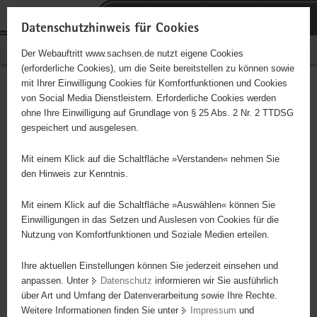
P
Portalübergreifende
o
H
Navigation
Datenschutzhinweis für Cookies
r
a
S
Bürgerschaftliches Engagement
Der Webauftritt www.sachsen.de nutzt eigene Cookies
t
u
e
(erforderliche Cookies), um die Seite bereitstellen zu können sowie
a
p
r
mit Ihrer Einwilligung Cookies für Komfortfunktionen und Cookies
l
t
v
TSV Nema Netzschkau e.V.
Hauptinhalt
von Social Media Dienstleistern. Erforderliche Cookies werden
ü
i
i
ohne Ihre Einwilligung auf Grundlage von § 25 Abs. 2 Nr. 2 TTDSG
b
n
c
Träger: Wir für Sachsen 2006
gespeichert und ausgelesen.
e
h
e
r
a
Sport in den Abteilungen Fußball, Handball, Volleyball,
Mit einem Klick auf die Schaltfläche »Verstanden« nehmen Sie
g
l
Wasserball/Schwimmen und Turnen; Betreuung von Kindern u.
den Hinweis zur Kenntnis.
r
t
Jugendlichen im Freizeitbereich sowie der Sportler zu den
e
Trainingszeiten u. bei Wettkämpfen; Transport zum Wettkampf;
Mit einem Klick auf die Schaltfläche »Auswählen« können Sie
i
Einwilligungen in das Setzen und Auslesen von Cookies für die
Durchführung von Trainingscamps, Vorbereitung der Sportplätze,
Nutzung von Komfortfunktionen und Soziale Medien erteilen.
f
Spielfelder u. des Schwimmbeckens, Unterstützung der
e
Übungsleiter, Aufräumarbeiten
Ihre aktuellen Einstellungen können Sie jederzeit einsehen und
n
anpassen. Unter
Datenschutz
informieren wir Sie ausführlich
d
über Art und Umfang der Datenverarbeitung sowie Ihre Rechte.
e
Weitere Informationen finden Sie unter
Impressum
und
N