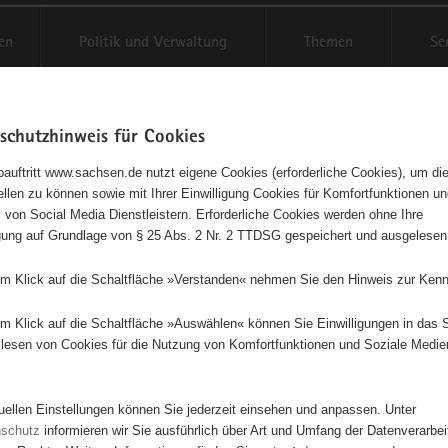
en
Politik und Verwaltung
Themen
Se
schutzhinweis für Cookies
Schriftgröße anpassen
Kontr
auftritt www.sachsen.de nutzt eigene Cookies (erforderliche Cookies), um die
tellen zu können sowie mit Ihrer Einwilligung Cookies für Komfortfunktionen u
iederschlesischer Anglerverein
t
 von Social Media Dienstleistern. Erforderliche Cookies werden ohne Ihre
igung auf Grundlage von § 25 Abs. 2 Nr. 2 TTDSG gespeichert und ausgelesen
itz e.V.
em Klick auf die Schaltfläche »Verstanden« nehmen Sie den Hinweis zur Kenn
 Niederschlesischer Anglerverein Görlitz e.V.
em Klick auf die Schaltfläche »Auswählen« können Sie Einwilligungen in das 
derschlesische Anglerverein Görlitz e.V. ist mit 87 Mitgliedern der einzi
lesen von Cookies für die Nutzung von Komfortfunktionen und Soziale Medie
g arbeitende Angelverein in Görlitz. Durch unsere Eigenständigkeit kön
dividuelle Entscheidungen treffen und kurzfristig auf Wünsche unsere Mi
Als gemeinnütziger Verein sind wir im Anglerverband „Elbflorenz“ Dres
tuellen Einstellungen können Sie jederzeit einsehen und anpassen. Unter
rt und gehören somit zum Deutschen Anglerverband. Unsere Mitglieder 
nschutz
informieren wir Sie ausführlich über Art und Umfang der Datenverarbe
0 und 73 Jahren alt und kommen aus allen beruflichen Schichten. Petri