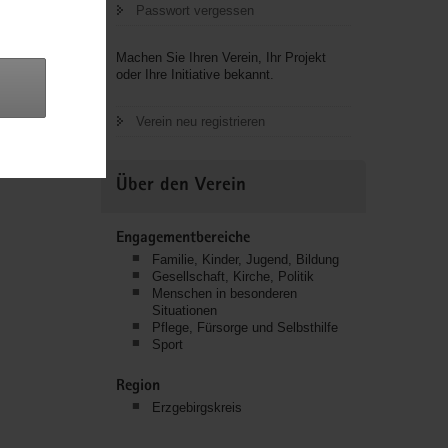
Passwort vergessen
Machen Sie Ihren Verein, Ihr Projekt
oder Ihre Initiative bekannt.
Verein neu registrieren
Über den Verein
Engagementbereiche
Familie, Kinder, Jugend, Bildung
Gesellschaft, Kirche, Politik
Menschen in besonderen
Situationen
Pflege, Fürsorge und Selbsthilfe
Sport
Region
Erzgebirgskreis