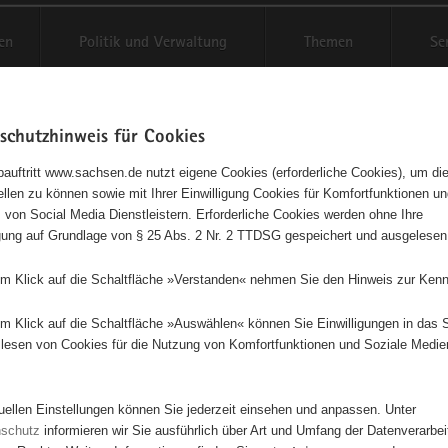
en
Politik und Verwaltung
Themen
Se
schutzhinweis für Cookies
Schriftgröße anpassen
Kontr
auftritt www.sachsen.de nutzt eigene Cookies (erforderliche Cookies), um die
tellen zu können sowie mit Ihrer Einwilligung Cookies für Komfortfunktionen u
stlicher Körperbehindertenvere
t
 von Social Media Dienstleistern. Erforderliche Cookies werden ohne Ihre
igung auf Grundlage von § 25 Abs. 2 Nr. 2 TTDSG gespeichert und ausgelesen
berg e. V.
em Klick auf die Schaltfläche »Verstanden« nehmen Sie den Hinweis zur Kenn
iakonisches Werk der Ev.-Luth Landeskirche Sachsen
em Klick auf die Schaltfläche »Auswählen« können Sie Einwilligungen in das 
ten-Schwimmen -Behinderte Menschen am PC -Begegnungstage -Sem
lesen von Cookies für die Nutzung von Komfortfunktionen und Soziale Medie
Kreativgruppe -Rollstuhltanz-Gruppe
Christlicher
tuellen Einstellungen können Sie jederzeit einsehen und anpassen. Unter
Körperbehindertenverein
nschutz
informieren wir Sie ausführlich über Art und Umfang der Datenverarbe
Annaberg e. V.