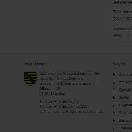
Bad Blanken
Für unsere
(28.12.201
Engagementbe
Selbsthilfe,
Freizeiten
für
Service
Menschen
Herausgeber
Service
mit
und
Sächsisches Staatsministerium für
Übersic
ohne
Soziales, Gesundheit und
Impres
Gesellschaftlichen Zusammenhalt
Behinderu
Albertstr. 10
Kontakt
01097
Dresden
Suche
Telefon:
+49 351 564-0
eSignat
Telefax:
+49 351 564-55060
E-Mail:
poststelle@sms.sachsen.de
Datensc
Barriere
Transpa