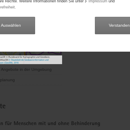
hre Rechte. Weitere Informationen finden Sie unter
Impressum
und
refreiheit
.
Anschrift:
Barbara-Uthmann-Ring 157
Auswählen
Verstanden
09456 Annaberg-Buchholz
Telefon:
03733 51511
asDE © Bundesamt für Kartographie und Geodäsie,
bAtlasSN
© Staatsbetrieb Geobasisinformation und
sen (GeoSN), 2016
e Angebote in der Umgebung
planung
te
ten für Menschen mit und ohne Behinderung