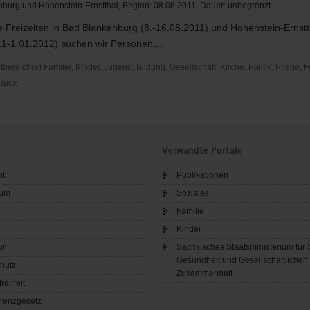
burg und Hohenstein-Ernstthal, Beginn: 08.08.2011, Dauer: unbegrenzt
 Freizeiten in Bad Blankenburg (8.-16.08.2011) und Hohenstein-Ernstt
1-1.01.2012) suchen wir Personen,...
reich(e) Familie, Kinder, Jugend, Bildung, Gesellschaft, Kirche, Politik, Pflege, 
 Sport
Verwandte Portale
ht
Publikationen
sum
Soziales
ng
Familie
Kinder
ur
Sächsisches Staatsministerium für 
Gesundheit und Gesellschaftlichen
hutz
Zusammenhalt
freiheit
renzgesetz