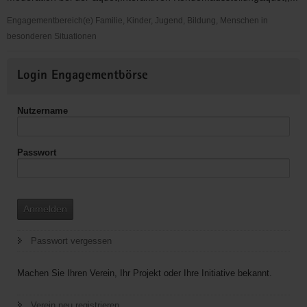
Engagementbereich(e) Familie, Kinder, Jugend, Bildung, Menschen in
besonderen Situationen
"HIV/AIDS-
Weitere
Präventionsveranstaltungen
Login Engagementbörse
Informationen
bei
Jugendlichen
Nutzername
und
jungen
Erwachsenen"
Passwort
Anmelden
Passwort vergessen
Machen Sie Ihren Verein, Ihr Projekt oder Ihre Initiative bekannt.
Verein neu registrieren