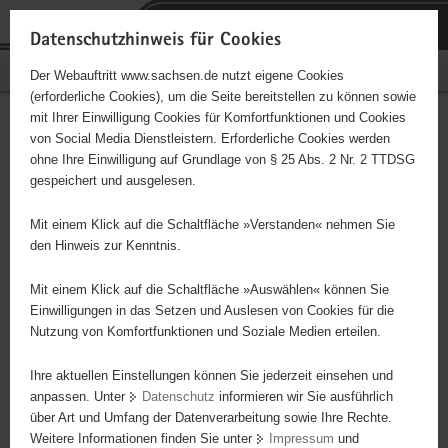
P
Portalübergreifende
o
H
Navigation
Datenschutzhinweis für Cookies
r
a
S
Bürgerschaftliches Engagement
Der Webauftritt www.sachsen.de nutzt eigene Cookies
t
u
e
(erforderliche Cookies), um die Seite bereitstellen zu können sowie
a
p
r
mit Ihrer Einwilligung Cookies für Komfortfunktionen und Cookies
l
t
v
" AIDS-Hilfe Westsachsen
Hauptinhalt
von Social Media Dienstleistern. Erforderliche Cookies werden
ü
i
i
ohne Ihre Einwilligung auf Grundlage von § 25 Abs. 2 Nr. 2 TTDSG
e.V. "
b
n
c
gespeichert und ausgelesen.
e
h
e
Träger: eingetragener Verein - e. V.
r
a
Mit einem Klick auf die Schaltfläche »Verstanden« nehmen Sie
g
l
den Hinweis zur Kenntnis.
r
t
Diese Initiative ist besonders für Kinder und
e
Mit einem Klick auf die Schaltfläche »Auswählen« können Sie
Jugendliche geeignet.
i
Einwilligungen in das Setzen und Auslesen von Cookies für die
Nutzung von Komfortfunktionen und Soziale Medien erteilen.
f
e
HIV/AIDS-Präventionsveranstaltungen bei Jugendlichen und jungen
Ihre aktuellen Einstellungen können Sie jederzeit einsehen und
n
Erwachsenen
anpassen. Unter
Datenschutz
informieren wir Sie ausführlich
d
über Art und Umfang der Datenverarbeitung sowie Ihre Rechte.
e
Weitere Informationen finden Sie unter
Impressum
und
N