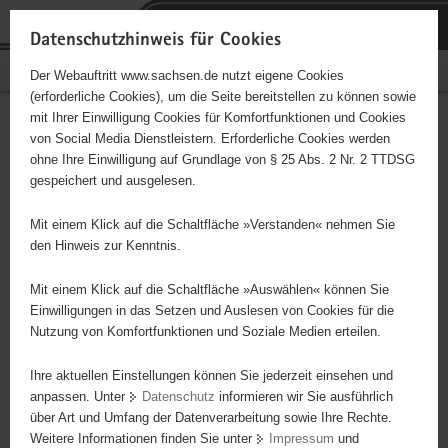
P
Portalübergreifende
o
H
Navigation
Datenschutzhinweis für Cookies
r
a
S
Bürgerschaftliches Engagement
Der Webauftritt www.sachsen.de nutzt eigene Cookies
t
u
e
(erforderliche Cookies), um die Seite bereitstellen zu können sowie
a
p
r
mit Ihrer Einwilligung Cookies für Komfortfunktionen und Cookies
l
t
v
Zwönitzer HSV 1928 e. V.
Hauptinhalt
von Social Media Dienstleistern. Erforderliche Cookies werden
ü
i
i
ohne Ihre Einwilligung auf Grundlage von § 25 Abs. 2 Nr. 2 TTDSG
b
n
c
Träger: Landessportbund Sachsen
gespeichert und ausgelesen.
e
h
e
r
a
Handballsportverein
Mit einem Klick auf die Schaltfläche »Verstanden« nehmen Sie
g
l
den Hinweis zur Kenntnis.
r
t
e
Mit einem Klick auf die Schaltfläche »Auswählen« können Sie
i
Einwilligungen in das Setzen und Auslesen von Cookies für die
Nutzung von Komfortfunktionen und Soziale Medien erteilen.
f
e
Ihre aktuellen Einstellungen können Sie jederzeit einsehen und
n
anpassen. Unter
Datenschutz
informieren wir Sie ausführlich
d
über Art und Umfang der Datenverarbeitung sowie Ihre Rechte.
e
Weitere Informationen finden Sie unter
Impressum
und
N