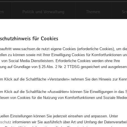
en
Politik und Verwaltung
Themen
Se
schutzhinweis für Cookies
Schriftgröße anpassen
Kontr
auftritt www.sachsen.de nutzt eigene Cookies (erforderliche Cookies), um die
tellen zu können sowie mit Ihrer Einwilligung Cookies für Komfortfunktionen u
schieden für Christus" EC -
t
 von Social Media Dienstleistern. Erforderliche Cookies werden ohne Ihre
igung auf Grundlage von § 25 Abs. 2 Nr. 2 TTDSG gespeichert und ausgelesen
ndkreis Mülsen St. Jacob
em Klick auf die Schaltfläche »Verstanden« nehmen Sie den Hinweis zur Kenn
andesverband Landeskirchliche Gemeinschaft Sachsen e.V.
em Klick auf die Schaltfläche »Auswählen« können Sie Einwilligungen in das 
lesen von Cookies für die Nutzung von Komfortfunktionen und Soziale Medie
Diese Initiative ist besonders für Kinder und Jugendliche geeignet.
tuellen Einstellungen können Sie jederzeit einsehen und anpassen. Unter
che und junge Erwachsene in allen Lebenslagen begleiten und unterstü
nschutz
informieren wir Sie ausführlich über Art und Umfang der Datenverarbe
n fördern und herausfordern - Sie im christlichen Glauben an Jesus C