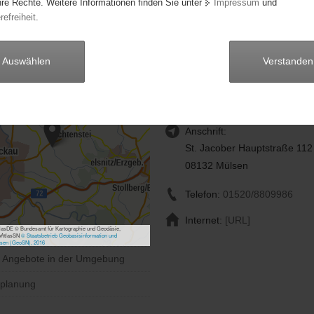
hre Rechte. Weitere Informationen finden Sie unter
Impressum
und
en im Gebetskreis, in der Jugendstunde und durch persönliches Vorleb
refreiheit
.
he und kreative Förderung - gemeinsame Freizeit gestaltung -
"Entschieden für Christus"
Auswählen
Verstanden
Jugendkreis Mülsen St. Ja
Frau Sandy Bär
Anschrift:
St. Jacober Hauptstraße 112
08132 Mülsen
Telefon:
01520/8809986
Internet:
[URL]
asDE © Bundesamt für Kartographie und Geodäsie,
bAtlasSN
© Staatsbetrieb Geobasisinformation und
sen (GeoSN), 2016
e Angebote in der Umgebung
planung