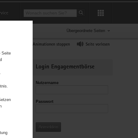
Suchbegriff
rvice
Suche starten
Übergeordnete Seiten
ast erhöhen
Animationen stoppen
Seite vorlesen
 Seite
nd
Weitere
Login Engagementbörse
Informationen
.
Nutzername
tnis.
Setzen
Passwort
n
Anmelden
tzen, ihre
itung
hristus