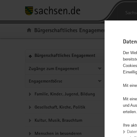
Portalübergreifende
P
Navigation
o
H
Sachs
r
a
S
t
u
e
Portal:
Bürgerschaftliches Engagement
a
p
r
l
t
v
Daten
ü
i
i
b
n
c
Portalnavigation
Der Web
(in
Bürgerschaftliches Engagement
bereits
e
h
e
"Ent
eigenes
Hauptinhal
Cookies
r
a
Web-
Zugänge zum Engagement
Einwill
Juge
g
l
Portal
wechseln)
r
t
Engagementbörse
Mit ein
Träger: L
e
Familie, Kinder, Jugend, Bildung
i
Mit ein
f
und Aus
Gesellschaft, Kirche, Politik
e
erteilen.
n
Kultur, Musik, Brauchtum
d
Ihre ak
- Jugendli
e
Date
Menschen in besonderen
Begabunge
N