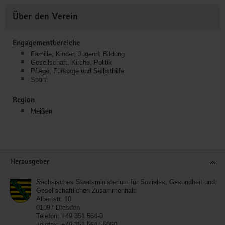
Über den Verein
Engagementbereiche
Familie, Kinder, Jugend, Bildung
Gesellschaft, Kirche, Politik
Pflege, Fürsorge und Selbsthilfe
Sport
Region
Meißen
Service
Herausgeber
Sächsisches Staatsministerium für Soziales, Gesundheit und
Gesellschaftlichen Zusammenhalt
Albertstr. 10
01097
Dresden
Telefon:
+49 351 564-0
Telefax:
+49 351 564-55060