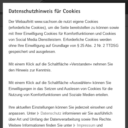
P
Portalübergreifende
o
H
Navigation
Datenschutzhinweis für Cookies
r
a
S
Bürgerschaftliches Engagement
Der Webauftritt www.sachsen.de nutzt eigene Cookies
t
u
e
(erforderliche Cookies), um die Seite bereitstellen zu können sowie
a
p
r
mit Ihrer Einwilligung Cookies für Komfortfunktionen und Cookies
l
t
v
Gemeinde Diera-Zehren
Hauptinhalt
von Social Media Dienstleistern. Erforderliche Cookies werden
ü
i
i
ohne Ihre Einwilligung auf Grundlage von § 25 Abs. 2 Nr. 2 TTDSG
b
n
c
Träger: eigener Träger
gespeichert und ausgelesen.
e
h
e
r
a
selbständige Gemeinde im Landkreis Meißen, Bürgermeister
Mit einem Klick auf die Schaltfläche »Verstanden« nehmen Sie
g
l
Carola Balk
den Hinweis zur Kenntnis.
r
t
e
Mit einem Klick auf die Schaltfläche »Auswählen« können Sie
i
Einwilligungen in das Setzen und Auslesen von Cookies für die
Nutzung von Komfortfunktionen und Soziale Medien erteilen.
f
e
Ihre aktuellen Einstellungen können Sie jederzeit einsehen und
n
anpassen. Unter
Datenschutz
informieren wir Sie ausführlich
d
über Art und Umfang der Datenverarbeitung sowie Ihre Rechte.
e
Weitere Informationen finden Sie unter
Impressum
und
N