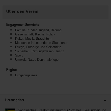
Über den Verein
Engagementbereiche
Familie, Kinder, Jugend, Bildung
Gesellschaft, Kirche, Politik
Kultur, Musik, Brauchtum
Menschen in besonderen Situationen
Pflege, Fürsorge und Selbsthilfe
Sicherheit, Rettungswesen, Justiz
Sport
Umwelt, Natur, Denkmalpflege
Region
Erzgebirgskreis
Service
Herausgeber
Sächsisches Staatsministerium für Soziales, Gesundheit und