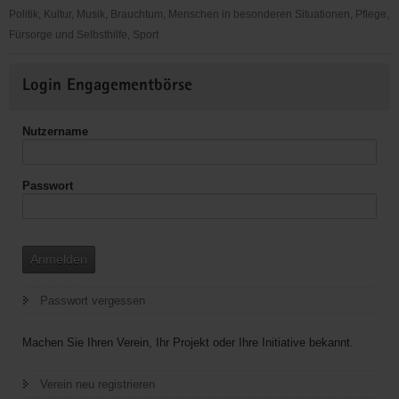
Politik, Kultur, Musik, Brauchtum, Menschen in besonderen Situationen, Pflege,
Fürsorge und Selbsthilfe, Sport
Jugendkeller
Weitere
Kleinrückerswalde
Login Engagementbörse
Informationen
Nutzername
Passwort
Anmelden
Passwort vergessen
Machen Sie Ihren Verein, Ihr Projekt oder Ihre Initiative bekannt.
Verein neu registrieren