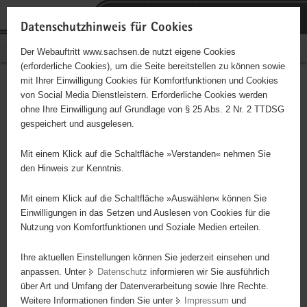
P
Portalübergreifende
o
H
Navigation
Datenschutzhinweis für Cookies
r
a
S
Bürgerschaftliches Engagement
Der Webauftritt www.sachsen.de nutzt eigene Cookies
t
u
e
(erforderliche Cookies), um die Seite bereitstellen zu können sowie
a
p
r
mit Ihrer Einwilligung Cookies für Komfortfunktionen und Cookies
l
t
v
Jugendkeller
Hauptinhalt
von Social Media Dienstleistern. Erforderliche Cookies werden
ü
i
i
ohne Ihre Einwilligung auf Grundlage von § 25 Abs. 2 Nr. 2 TTDSG
Kleinrückerswalde
b
n
c
gespeichert und ausgelesen.
e
h
e
Träger: Ev.-Luth. Kirchgemeinde Annaberg-Buchholz
r
a
Mit einem Klick auf die Schaltfläche »Verstanden« nehmen Sie
g
l
den Hinweis zur Kenntnis.
r
t
Diese Initiative ist besonders für Kinder und
e
Mit einem Klick auf die Schaltfläche »Auswählen« können Sie
Jugendliche geeignet.
i
Einwilligungen in das Setzen und Auslesen von Cookies für die
Nutzung von Komfortfunktionen und Soziale Medien erteilen.
f
e
Jugendliche haben im Pfarrhaus mehrere Kellerräume ausgebaut
Ihre aktuellen Einstellungen können Sie jederzeit einsehen und
n
und öffnen den Jugendkeller jeden Freitag als Club für Jugendliche
anpassen. Unter
Datenschutz
informieren wir Sie ausführlich
d
über Art und Umfang der Datenverarbeitung sowie Ihre Rechte.
e
Weitere Informationen finden Sie unter
Impressum
und
N