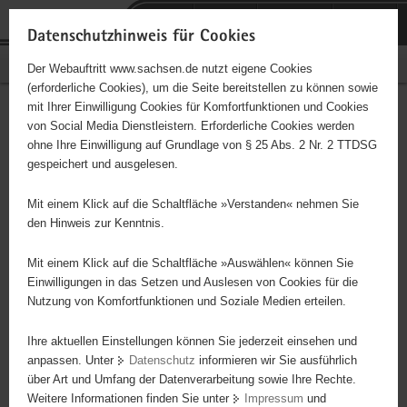
P
Portalübergreifende
o
H
Navigation
Datenschutzhinweis für Cookies
r
a
S
Bürgerschaftliches Engagement
Der Webauftritt www.sachsen.de nutzt eigene Cookies
t
u
e
(erforderliche Cookies), um die Seite bereitstellen zu können sowie
a
p
r
mit Ihrer Einwilligung Cookies für Komfortfunktionen und Cookies
l
t
v
ALFA e. V.
Hauptinhalt
von Social Media Dienstleistern. Erforderliche Cookies werden
ü
i
i
ohne Ihre Einwilligung auf Grundlage von § 25 Abs. 2 Nr. 2 TTDSG
b
n
c
Träger: e. V.
gespeichert und ausgelesen.
e
h
e
r
a
Mit einem Klick auf die Schaltfläche »Verstanden« nehmen Sie
Diese Initiative ist besonders für Kinder und
g
l
den Hinweis zur Kenntnis.
Jugendliche geeignet.
r
t
e
Mit einem Klick auf die Schaltfläche »Auswählen« können Sie
i
Einwilligungen in das Setzen und Auslesen von Cookies für die
Kultur, Sport und Freizeit
Nutzung von Komfortfunktionen und Soziale Medien erteilen.
f
e
Ihre aktuellen Einstellungen können Sie jederzeit einsehen und
n
anpassen. Unter
Datenschutz
informieren wir Sie ausführlich
d
über Art und Umfang der Datenverarbeitung sowie Ihre Rechte.
e
Weitere Informationen finden Sie unter
Impressum
und
N