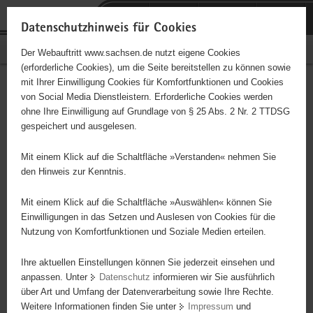
P
Portalübergreifende
o
H
Navigation
Datenschutzhinweis für Cookies
r
a
S
Bürgerschaftliches Engagement
Der Webauftritt www.sachsen.de nutzt eigene Cookies
t
u
e
(erforderliche Cookies), um die Seite bereitstellen zu können sowie
a
p
r
mit Ihrer Einwilligung Cookies für Komfortfunktionen und Cookies
l
t
v
KSC Reichenbach/Mylau e.V.
Hauptinhalt
von Social Media Dienstleistern. Erforderliche Cookies werden
ü
i
i
ohne Ihre Einwilligung auf Grundlage von § 25 Abs. 2 Nr. 2 TTDSG
b
n
c
Träger: KSC Reichenbach/Mylau e.V.
gespeichert und ausgelesen.
e
h
e
r
a
Wir sind ein Kegelsportclub mit ca. 70 Mitgliedern im Vogtland.
Mit einem Klick auf die Schaltfläche »Verstanden« nehmen Sie
g
l
Unsere aktiven Spieler von der Jugend bis zu den Senioren
den Hinweis zur Kenntnis.
r
t
kämpfen im Kegelsport um gute Ergebnisse von der Kreisklasse bis
e
zur Landesliga Sachsen.
Mit einem Klick auf die Schaltfläche »Auswählen« können Sie
i
Einwilligungen in das Setzen und Auslesen von Cookies für die
Nutzung von Komfortfunktionen und Soziale Medien erteilen.
f
e
Ihre aktuellen Einstellungen können Sie jederzeit einsehen und
n
anpassen. Unter
Datenschutz
informieren wir Sie ausführlich
d
über Art und Umfang der Datenverarbeitung sowie Ihre Rechte.
e
Weitere Informationen finden Sie unter
Impressum
und
N