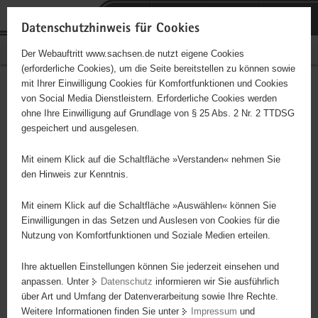
P
Portalübergreifende
o
H
Navigation
Datenschutzhinweis für Cookies
r
a
S
Bürgerschaftliches Engagement
Der Webauftritt www.sachsen.de nutzt eigene Cookies
t
u
e
(erforderliche Cookies), um die Seite bereitstellen zu können sowie
a
p
r
mit Ihrer Einwilligung Cookies für Komfortfunktionen und Cookies
l
t
v
1. BSV "Wacker"
Hauptinhalt
von Social Media Dienstleistern. Erforderliche Cookies werden
ü
i
i
ohne Ihre Einwilligung auf Grundlage von § 25 Abs. 2 Nr. 2 TTDSG
Langenleuba-Oberhain e.V.
b
n
c
gespeichert und ausgelesen.
e
h
e
Träger: freie Trägerschaft
r
a
Mit einem Klick auf die Schaltfläche »Verstanden« nehmen Sie
g
l
den Hinweis zur Kenntnis.
Sportverein Abteilungen: Fußball Mannschaften: Männer, Frauen,
r
t
D- und F-Jugend, Alte Herren ca. 110 Mitglieder Achtung: Suchen
e
Mit einem Klick auf die Schaltfläche »Auswählen« können Sie
immer engagierte Leute, insbesondere Übungsleiter und
i
Einwilligungen in das Setzen und Auslesen von Cookies für die
Schiedsrichter (oder solche die es werden wollen) !
Nutzung von Komfortfunktionen und Soziale Medien erteilen.
f
e
Ihre aktuellen Einstellungen können Sie jederzeit einsehen und
n
anpassen. Unter
Datenschutz
informieren wir Sie ausführlich
d
über Art und Umfang der Datenverarbeitung sowie Ihre Rechte.
e
Weitere Informationen finden Sie unter
Impressum
und
N