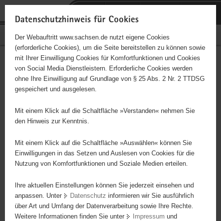
P
Portalübergreifende
o
H
Navigation
Datenschutzhinweis für Cookies
r
a
S
Bürgerschaftliches Engagement
Der Webauftritt www.sachsen.de nutzt eigene Cookies
t
u
e
(erforderliche Cookies), um die Seite bereitstellen zu können sowie
a
p
r
mit Ihrer Einwilligung Cookies für Komfortfunktionen und Cookies
l
t
v
Deutsches Rotes Kreuz
Hauptinhalt
von Social Media Dienstleistern. Erforderliche Cookies werden
ü
i
i
ohne Ihre Einwilligung auf Grundlage von § 25 Abs. 2 Nr. 2 TTDSG
(DRK)-Betreuungszentrum
b
n
c
gespeichert und ausgelesen.
e
h
e
Osterzgebirge gGmbH
r
a
Mit einem Klick auf die Schaltfläche »Verstanden« nehmen Sie
g
l
den Hinweis zur Kenntnis.
Träger: Landesverband des Deutschen Roten Kreuzes Sachsen
r
t
e
Mit einem Klick auf die Schaltfläche »Auswählen« können Sie
Betreuung von alten, behinderten und kranken Menschen.
i
Einwilligungen in das Setzen und Auslesen von Cookies für die
Nutzung von Komfortfunktionen und Soziale Medien erteilen.
f
e
Ihre aktuellen Einstellungen können Sie jederzeit einsehen und
n
anpassen. Unter
Datenschutz
informieren wir Sie ausführlich
d
über Art und Umfang der Datenverarbeitung sowie Ihre Rechte.
e
Weitere Informationen finden Sie unter
Impressum
und
N