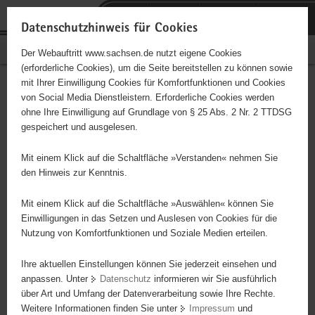
P
Portalübergreifende
o
H
Navigation
Datenschutzhinweis für Cookies
r
a
S
Bürgerschaftliches Engagement
Der Webauftritt www.sachsen.de nutzt eigene Cookies
t
u
e
(erforderliche Cookies), um die Seite bereitstellen zu können sowie
a
p
r
mit Ihrer Einwilligung Cookies für Komfortfunktionen und Cookies
l
t
v
Freiwillige Feuerwehr
Hauptinhalt
von Social Media Dienstleistern. Erforderliche Cookies werden
ü
i
i
ohne Ihre Einwilligung auf Grundlage von § 25 Abs. 2 Nr. 2 TTDSG
Naunhof
b
n
c
gespeichert und ausgelesen.
e
h
e
Träger: Stadtverwalung Naunhof
r
a
Mit einem Klick auf die Schaltfläche »Verstanden« nehmen Sie
g
l
den Hinweis zur Kenntnis.
Die Freiwillige Feuerwehr Naunhof besteht aus drei
r
t
Ortsfeuerwehren. Durch die Ortsfeuerwehr Ammelshain wird dabei
e
Mit einem Klick auf die Schaltfläche »Auswählen« können Sie
z. Bsp. in besonderem Maße der Zusammenhalt der dörflichen
i
Einwilligungen in das Setzen und Auslesen von Cookies für die
Gemeinschaft gefördert. Zusätzlich engagieren sich die Kameraden
Nutzung von Komfortfunktionen und Soziale Medien erteilen.
f
aller Ortswehren ständig für die Nachwuchsgewinnung und führen
e
Ihre aktuellen Einstellungen können Sie jederzeit einsehen und
Kinder und Jugendliche in das Ehrenamt ein und vermitteln damit
n
anpassen. Unter
Datenschutz
informieren wir Sie ausführlich
humanistische Grundgedanken und Werte. Dazu gehört vor allem
d
über Art und Umfang der Datenverarbeitung sowie Ihre Rechte.
das Vermögen für andere und für sich selbst Verantwortung zu
e
Weitere Informationen finden Sie unter
Impressum
und
übernehmen. Alle aktiven Kameraden üben den Dienst mit hohem
N