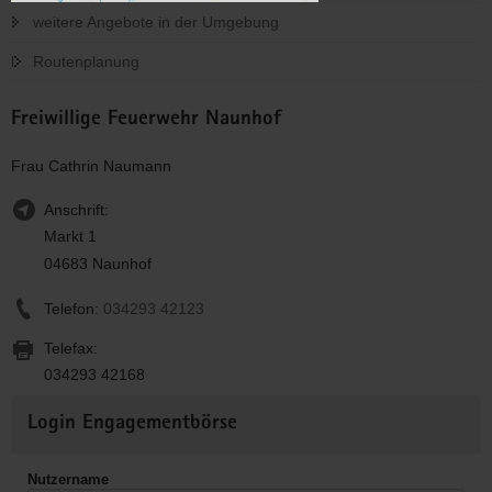
weitere Angebote in der Umgebung
Routenplanung
Freiwillige Feuerwehr Naunhof
Frau Cathrin Naumann
Anschrift:
Markt 1
04683 Naunhof
Telefon:
034293 42123
Telefax:
034293 42168
Weitere
Login Engagementbörse
Informationen
Nutzername