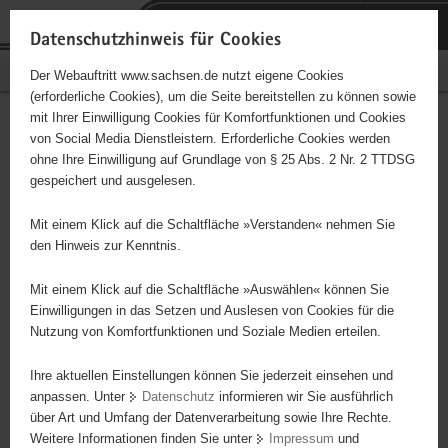
P
Portalübergreifende
o
H
Navigation
Datenschutzhinweis für Cookies
r
a
S
Bürgerschaftliches Engagement
Der Webauftritt www.sachsen.de nutzt eigene Cookies
t
u
e
(erforderliche Cookies), um die Seite bereitstellen zu können sowie
a
p
r
mit Ihrer Einwilligung Cookies für Komfortfunktionen und Cookies
l
t
v
Terra Unida - Eine Welt e.V.
Hauptinhalt
von Social Media Dienstleistern. Erforderliche Cookies werden
ü
i
i
ohne Ihre Einwilligung auf Grundlage von § 25 Abs. 2 Nr. 2 TTDSG
Meißen
b
n
c
gespeichert und ausgelesen.
e
h
e
Träger: e. V.
r
a
Mit einem Klick auf die Schaltfläche »Verstanden« nehmen Sie
g
l
den Hinweis zur Kenntnis.
r
t
Diese Initiative ist besonders für Kinder und
e
Mit einem Klick auf die Schaltfläche »Auswählen« können Sie
Jugendliche geeignet.
i
Einwilligungen in das Setzen und Auslesen von Cookies für die
Nutzung von Komfortfunktionen und Soziale Medien erteilen.
f
e
entwicklungspolitische Bildungs- und Informationsarbeit für Kinder,
Ihre aktuellen Einstellungen können Sie jederzeit einsehen und
n
Jugendliche und Erwachsene, Unterstützung sozialer Projekte in
anpassen. Unter
Datenschutz
informieren wir Sie ausführlich
d
Ländern der sogenannten dritten Welt im Rahmen des "fairen
über Art und Umfang der Datenverarbeitung sowie Ihre Rechte.
e
Handels"
Weitere Informationen finden Sie unter
Impressum
und
N