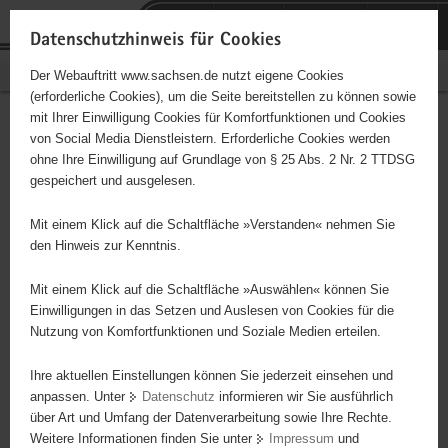
P
Portalübergreifende
o
H
Navigation
Datenschutzhinweis für Cookies
r
a
S
Bürgerschaftliches Engagement
Der Webauftritt www.sachsen.de nutzt eigene Cookies
t
u
e
(erforderliche Cookies), um die Seite bereitstellen zu können sowie
a
p
r
mit Ihrer Einwilligung Cookies für Komfortfunktionen und Cookies
l
t
v
Reservistenkameradschaft
Hauptinhalt
von Social Media Dienstleistern. Erforderliche Cookies werden
ü
i
i
ohne Ihre Einwilligung auf Grundlage von § 25 Abs. 2 Nr. 2 TTDSG
Frankenberg
b
n
c
gespeichert und ausgelesen.
e
h
e
Träger: Verband der Reservisten der Deutschen Bundeswehr e. V.
r
a
Mit einem Klick auf die Schaltfläche »Verstanden« nehmen Sie
g
l
den Hinweis zur Kenntnis.
Die Reservistenkameradschaft (RK) Frankenberg ist eine
r
t
Untergliederung des Verband der Reservisten der deutschen
e
Mit einem Klick auf die Schaltfläche »Auswählen« können Sie
Bundeswehr e. V. Die Mitglieder leisten auf Basis der freiheitlich
i
Einwilligungen in das Setzen und Auslesen von Cookies für die
demokratischen Grundordnung in folgenden
Nutzung von Komfortfunktionen und Soziale Medien erteilen.
f
Hauptaufgabengebieten ehrenamtliche Arbeit: -
e
Ihre aktuellen Einstellungen können Sie jederzeit einsehen und
Sicherheitspolitische Arbeit - Förderung militärischer Fähigkeiten -
n
anpassen. Unter
Datenschutz
informieren wir Sie ausführlich
Unterstützungsleistung für die Bundeswehr - Mittler zwischen
d
über Art und Umfang der Datenverarbeitung sowie Ihre Rechte.
Bundeswehr und Bevölkerung - Katastrophenschutz - Soziales
e
Weitere Informationen finden Sie unter
Impressum
und
Engagement - Jugendarbeit: Gemeinsam mit Bereitschafts- und
N