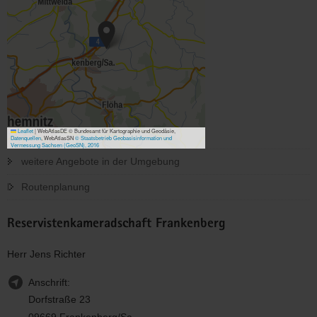
Leaflet
|
WebAtlasDE © Bundesamt für Kartographie und Geodäsie,
Datenquellen
, WebAtlasSN
© Staatsbetrieb Geobasisinformation und
Vermessung Sachsen (GeoSN), 2016
weitere Angebote in der Umgebung
Routenplanung
Reservistenkameradschaft Frankenberg
Herr Jens Richter
Anschrift:
Dorfstraße 23
09669 Frankenberg/Sa.