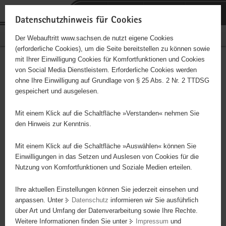
P
Portalübergreifende
o
H
Navigation
Datenschutzhinweis für Cookies
r
a
S
Bürgerschaftliches Engagement
Der Webauftritt www.sachsen.de nutzt eigene Cookies
t
u
e
(erforderliche Cookies), um die Seite bereitstellen zu können sowie
a
p
r
mit Ihrer Einwilligung Cookies für Komfortfunktionen und Cookies
l
t
v
Tierschutzverein Reichenbach
Hauptinhalt
von Social Media Dienstleistern. Erforderliche Cookies werden
ü
i
i
ohne Ihre Einwilligung auf Grundlage von § 25 Abs. 2 Nr. 2 TTDSG
u.U. e. V.
b
n
c
gespeichert und ausgelesen.
e
h
e
Träger: Tierschutzverein Reichenbachu.U.e.V.
r
a
Mit einem Klick auf die Schaltfläche »Verstanden« nehmen Sie
g
l
den Hinweis zur Kenntnis.
Tierheim Limbach ca. 30 Hunde; ca.30 Katzen und Kleintiere;
r
t
Anleitung Hundeerziehung Sa. 14:00 Uhr Welpenspielstunde Sa.
e
Mit einem Klick auf die Schaltfläche »Auswählen« können Sie
15:00 Uhr Hilfe für in Not geratene Tier Beratung zum Tierschutz
i
Einwilligungen in das Setzen und Auslesen von Cookies für die
und zur Tierhaltung
Nutzung von Komfortfunktionen und Soziale Medien erteilen.
f
e
Ihre aktuellen Einstellungen können Sie jederzeit einsehen und
n
anpassen. Unter
Datenschutz
informieren wir Sie ausführlich
d
über Art und Umfang der Datenverarbeitung sowie Ihre Rechte.
e
Weitere Informationen finden Sie unter
Impressum
und
N