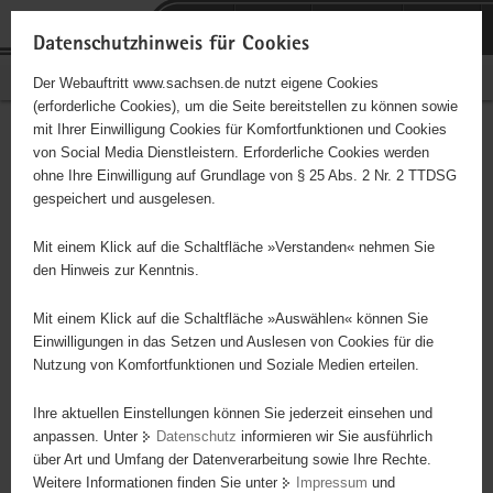
P
Portalübergreifende
o
H
Navigation
Datenschutzhinweis für Cookies
r
a
S
Bürgerschaftliches Engagement
Der Webauftritt www.sachsen.de nutzt eigene Cookies
t
u
e
(erforderliche Cookies), um die Seite bereitstellen zu können sowie
a
p
r
mit Ihrer Einwilligung Cookies für Komfortfunktionen und Cookies
l
t
v
1. Chemnitzer Petanque Club
Hauptinhalt
von Social Media Dienstleistern. Erforderliche Cookies werden
ü
i
i
ohne Ihre Einwilligung auf Grundlage von § 25 Abs. 2 Nr. 2 TTDSG
e. V.
b
n
c
gespeichert und ausgelesen.
e
h
e
Träger: eingetragener Verein
r
a
Mit einem Klick auf die Schaltfläche »Verstanden« nehmen Sie
g
l
den Hinweis zur Kenntnis.
Wir spielen in Chemnitz Pétanque/ Boule. Dabei handelt es sich um
r
t
ein französisches Kugelspiel, das in Frankreich fast ein Volkssport
e
Mit einem Klick auf die Schaltfläche »Auswählen« können Sie
ist. Der 1. Chemnitzer Pétanque-Club ist Mitglied des Pétanque
i
Einwilligungen in das Setzen und Auslesen von Cookies für die
Verbands Ost und nimmt seit 2012 mit zwei Mannschaften an
Nutzung von Komfortfunktionen und Soziale Medien erteilen.
f
Ligaspieltagen teil. Der Club selber veranstaltet jährlich die
e
Ihre aktuellen Einstellungen können Sie jederzeit einsehen und
Stadtmeisterschaft in Chemnitz, die für alle Interessenten offen ist
n
anpassen. Unter
Datenschutz
informieren wir Sie ausführlich
sowie eine Vereinsmeisterschaft. Seit 2012 gibt es ein offenes
d
über Art und Umfang der Datenverarbeitung sowie Ihre Rechte.
"Frühlingsturnier", das der Verein ausrichtet. Es soll traditionell in
e
Weitere Informationen finden Sie unter
Impressum
und
jedem Jahr die Wettkampfsaison in PV Ost eröffnen. Außerden
N