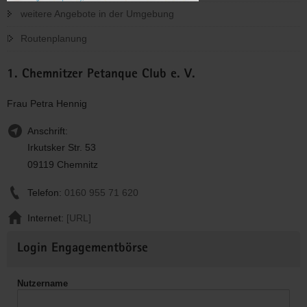
weitere Angebote in der Umgebung
Routenplanung
1. Chemnitzer Petanque Club e. V.
Frau Petra Hennig
Anschrift:
Irkutsker Str. 53
09119 Chemnitz
Telefon:
0160 955 71 620
Internet:
[URL]
Weitere
Login Engagementbörse
Informationen
Nutzername