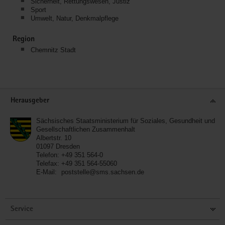
Sicherheit, Rettungswesen, Justiz
Sport
Umwelt, Natur, Denkmalpflege
Region
Chemnitz Stadt
Service
Herausgeber
Sächsisches Staatsministerium für Soziales, Gesundheit und
Gesellschaftlichen Zusammenhalt
Albertstr. 10
01097
Dresden
Telefon:
+49 351 564-0
Telefax:
+49 351 564-55060
E-Mail:
poststelle@sms.sachsen.de
Service