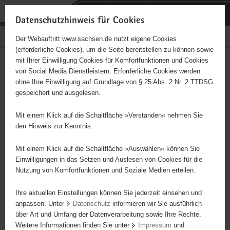
P
Portalübergreifende
o
H
Navigation
Datenschutzhinweis für Cookies
r
a
S
Bürgerschaftliches Engagement
Der Webauftritt www.sachsen.de nutzt eigene Cookies
t
u
e
(erforderliche Cookies), um die Seite bereitstellen zu können sowie
a
p
r
mit Ihrer Einwilligung Cookies für Komfortfunktionen und Cookies
l
t
v
Tenno-Karate-Do Chemnitz
Hauptinhalt
von Social Media Dienstleistern. Erforderliche Cookies werden
ü
i
i
ohne Ihre Einwilligung auf Grundlage von § 25 Abs. 2 Nr. 2 TTDSG
e. V.
b
n
c
gespeichert und ausgelesen.
e
h
e
Träger: Deutscher Karateverband
r
a
Mit einem Klick auf die Schaltfläche »Verstanden« nehmen Sie
g
l
den Hinweis zur Kenntnis.
r
t
Diese Initiative ist besonders für Kinder und
e
Mit einem Klick auf die Schaltfläche »Auswählen« können Sie
Jugendliche geeignet.
i
Einwilligungen in das Setzen und Auslesen von Cookies für die
Nutzung von Komfortfunktionen und Soziale Medien erteilen.
f
e
Karateverein in Chemnitz
Ihre aktuellen Einstellungen können Sie jederzeit einsehen und
n
anpassen. Unter
Datenschutz
informieren wir Sie ausführlich
d
über Art und Umfang der Datenverarbeitung sowie Ihre Rechte.
e
Weitere Informationen finden Sie unter
Impressum
und
N