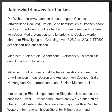
P
Portalübergreifende
o
H
Navigation
Datenschutzhinweis für Cookies
r
a
S
Bürgerschaftliches Engagement
Der Webauftritt www.sachsen.de nutzt eigene Cookies
t
u
e
(erforderliche Cookies), um die Seite bereitstellen zu können sowie
a
p
r
mit Ihrer Einwilligung Cookies für Komfortfunktionen und Cookies
l
t
v
1. Ostsächsische
Hauptinhalt
von Social Media Dienstleistern. Erforderliche Cookies werden
ü
i
i
ohne Ihre Einwilligung auf Grundlage von § 25 Abs. 2 Nr. 2 TTDSG
Fußballschule e. V.
b
n
c
gespeichert und ausgelesen.
e
h
e
Träger: e. V.
r
a
Mit einem Klick auf die Schaltfläche »Verstanden« nehmen Sie
g
l
den Hinweis zur Kenntnis.
siehe Internet
r
t
e
Mit einem Klick auf die Schaltfläche »Auswählen« können Sie
i
Einwilligungen in das Setzen und Auslesen von Cookies für die
Nutzung von Komfortfunktionen und Soziale Medien erteilen.
f
e
Ihre aktuellen Einstellungen können Sie jederzeit einsehen und
n
anpassen. Unter
Datenschutz
informieren wir Sie ausführlich
d
über Art und Umfang der Datenverarbeitung sowie Ihre Rechte.
e
Weitere Informationen finden Sie unter
Impressum
und
N