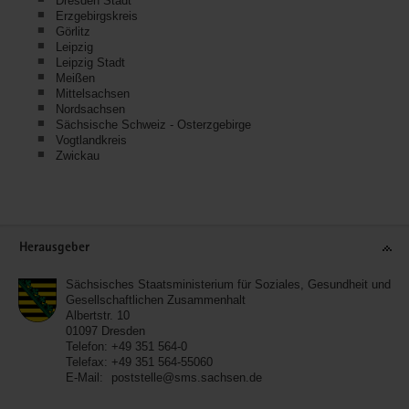
Dresden Stadt
Erzgebirgskreis
Görlitz
Leipzig
Leipzig Stadt
Meißen
Mittelsachsen
Nordsachsen
Sächsische Schweiz - Osterzgebirge
Vogtlandkreis
Zwickau
Service
Herausgeber
Sächsisches Staatsministerium für Soziales, Gesundheit und
Gesellschaftlichen Zusammenhalt
Albertstr. 10
01097
Dresden
Telefon:
+49 351 564-0
Telefax:
+49 351 564-55060
E-Mail:
poststelle@sms.sachsen.de