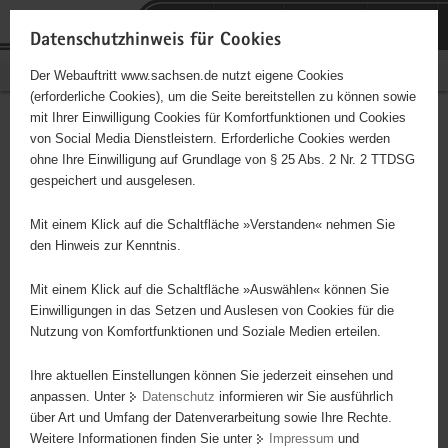
P
Portalübergreifende
o
H
Navigation
Datenschutzhinweis für Cookies
r
a
S
Bürgerschaftliches Engagement
Der Webauftritt www.sachsen.de nutzt eigene Cookies
t
u
e
(erforderliche Cookies), um die Seite bereitstellen zu können sowie
a
p
r
mit Ihrer Einwilligung Cookies für Komfortfunktionen und Cookies
l
t
v
Bistum Dresden-Meißen
Hauptinhalt
von Social Media Dienstleistern. Erforderliche Cookies werden
ü
i
i
ohne Ihre Einwilligung auf Grundlage von § 25 Abs. 2 Nr. 2 TTDSG
Jugendseelsorge
b
n
c
gespeichert und ausgelesen.
e
h
e
Träger: Bistum Dresden-Meißen
r
a
Mit einem Klick auf die Schaltfläche »Verstanden« nehmen Sie
g
l
den Hinweis zur Kenntnis.
r
t
Diese Initiative ist besonders für Kinder und
e
Mit einem Klick auf die Schaltfläche »Auswählen« können Sie
Jugendliche geeignet.
i
Einwilligungen in das Setzen und Auslesen von Cookies für die
Nutzung von Komfortfunktionen und Soziale Medien erteilen.
f
e
Bistumsjugendhelferkreis
Ihre aktuellen Einstellungen können Sie jederzeit einsehen und
n
anpassen. Unter
Datenschutz
informieren wir Sie ausführlich
d
über Art und Umfang der Datenverarbeitung sowie Ihre Rechte.
e
Weitere Informationen finden Sie unter
Impressum
und
N