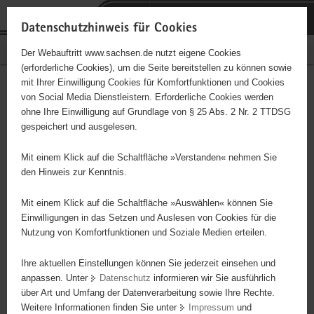
P
Portalübergreifende
o
H
Navigation
Datenschutzhinweis für Cookies
r
a
S
Bürgerschaftliches Engagement
Der Webauftritt www.sachsen.de nutzt eigene Cookies
t
u
e
(erforderliche Cookies), um die Seite bereitstellen zu können sowie
a
p
r
mit Ihrer Einwilligung Cookies für Komfortfunktionen und Cookies
l
t
v
Pflegeresidenz Bernstadt
Hauptinhalt
von Social Media Dienstleistern. Erforderliche Cookies werden
ü
i
i
ohne Ihre Einwilligung auf Grundlage von § 25 Abs. 2 Nr. 2 TTDSG
b
n
c
Träger: Pflegeresidenz Bernstatdt gGmbH
gespeichert und ausgelesen.
e
h
e
r
a
soziale Betreuung der Gerontogruppe
Mit einem Klick auf die Schaltfläche »Verstanden« nehmen Sie
g
l
den Hinweis zur Kenntnis.
r
t
e
Mit einem Klick auf die Schaltfläche »Auswählen« können Sie
i
Einwilligungen in das Setzen und Auslesen von Cookies für die
Nutzung von Komfortfunktionen und Soziale Medien erteilen.
f
e
Ihre aktuellen Einstellungen können Sie jederzeit einsehen und
n
anpassen. Unter
Datenschutz
informieren wir Sie ausführlich
d
über Art und Umfang der Datenverarbeitung sowie Ihre Rechte.
e
Weitere Informationen finden Sie unter
Impressum
und
N