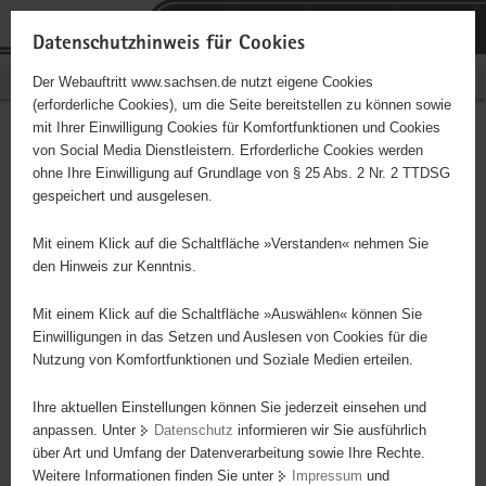
P
Portalübergreifende
o
H
Navigation
Datenschutzhinweis für Cookies
r
a
S
Bürgerschaftliches Engagement
Der Webauftritt www.sachsen.de nutzt eigene Cookies
t
u
e
(erforderliche Cookies), um die Seite bereitstellen zu können sowie
a
p
r
mit Ihrer Einwilligung Cookies für Komfortfunktionen und Cookies
l
t
v
DRK-Seniorenzentrum
Hauptinhalt
von Social Media Dienstleistern. Erforderliche Cookies werden
ü
i
i
ohne Ihre Einwilligung auf Grundlage von § 25 Abs. 2 Nr. 2 TTDSG
"Herbstsonne"
b
n
c
gespeichert und ausgelesen.
e
h
e
Träger: DRK-Kreisverband Freital e. V.
r
a
Mit einem Klick auf die Schaltfläche »Verstanden« nehmen Sie
g
l
den Hinweis zur Kenntnis.
Altenpflegeheim
r
t
e
Mit einem Klick auf die Schaltfläche »Auswählen« können Sie
i
Einwilligungen in das Setzen und Auslesen von Cookies für die
Nutzung von Komfortfunktionen und Soziale Medien erteilen.
f
e
Ihre aktuellen Einstellungen können Sie jederzeit einsehen und
n
anpassen. Unter
Datenschutz
informieren wir Sie ausführlich
d
über Art und Umfang der Datenverarbeitung sowie Ihre Rechte.
e
Weitere Informationen finden Sie unter
Impressum
und
N