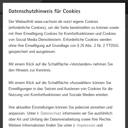
P
Portalübergreifende
o
H
Navigation
Datenschutzhinweis für Cookies
r
a
S
Bürgerschaftliches Engagement
Der Webauftritt www.sachsen.de nutzt eigene Cookies
t
u
e
(erforderliche Cookies), um die Seite bereitstellen zu können sowie
a
p
r
mit Ihrer Einwilligung Cookies für Komfortfunktionen und Cookies
l
t
v
Lebenshilfe Meißen e. V.
Hauptinhalt
von Social Media Dienstleistern. Erforderliche Cookies werden
ü
i
i
ohne Ihre Einwilligung auf Grundlage von § 25 Abs. 2 Nr. 2 TTDSG
b
n
c
Träger: Deutscher Paritätischer Wohlfahrtsverband
gespeichert und ausgelesen.
e
h
e
r
a
Das Ziel unserer Arbeit ist es, Menschen mit Behinderung bei der
Mit einem Klick auf die Schaltfläche »Verstanden« nehmen Sie
g
l
Erfüllung eines möglichst selbstständigen, eigenverantwortlichen
den Hinweis zur Kenntnis.
r
t
Lebens zu helfen und die Familien mit behinderten Angehörigen zu
e
unterstützen. Tätigkeitsbereiche: - Familienunterstützender Dienst,
Mit einem Klick auf die Schaltfläche »Auswählen« können Sie
i
Einwilligungen in das Setzen und Auslesen von Cookies für die
- Ambulant betreutes Wohnen, - Integrationskindergarten, -
Nutzung von Komfortfunktionen und Soziale Medien erteilen.
f
Wohnstätten und Außenwohngruppen - Schulintegrationshilfe
e
Ihre aktuellen Einstellungen können Sie jederzeit einsehen und
n
anpassen. Unter
Datenschutz
informieren wir Sie ausführlich
d
über Art und Umfang der Datenverarbeitung sowie Ihre Rechte.
e
Weitere Informationen finden Sie unter
Impressum
und
N