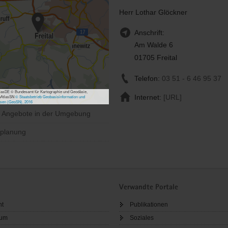
Herr Lothar Glöckner
Anschrift:
Am Walde 6
01705 Freital
Telefon:
03 51 - 6 46 95 37
asDE © Bundesamt für Kartographie und Geodäsie,
Internet:
[URL]
bAtlasSN
© Staatsbetrieb Geobasisinformation und
sen (GeoSN), 2016
e Angebote in der Umgebung
planung
Verwandte Portale
ht
Publikationen
sum
Soziales