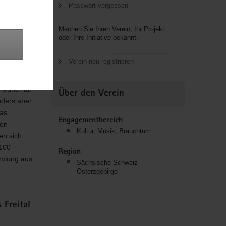
Passwort vergessen
verwaltung
in der
Machen Sie Ihren Verein, Ihr Projekt
 Oktober
oder Ihre Initiative bekannt.
echendem
itglieder
Verein neu registrieren
hemaligen
n werden.
 bisher an
Über den Verein
nders aber
das
Engagementbereich
den
Kultur, Musik, Brauchtum
en sich
 100
Region
mmlung aus
Sächsische Schweiz -
Osterzgebirge
 Freital