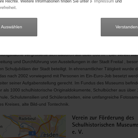
hre Rechte. Weitere Informationen finden Sie unter
Impressum
und
ichte in den Orten des Weißeritzkreises. Mit Unterstützung der Stadt
refreiheit
.
er Hilfe von zwei Dresdner Museen u.a. und nach Renovierungsarbeiten 
le konnte das Museum anlässlich der 75-Jahrfeier der Stadt Freital im
Besuchern ein komplett ausgestattetes altes Schulzimmer mit entspr
Auswählen
Verstanden
iar präsentieren. 1997 konstituierte sich der Verein, in dem fortan 12 M
iteren Ausgestaltung des Museums mitwirkten. Durch Nutzung einer e
nung im Schulhaus konnten weitere Räume für das Museum gewonne
llungsfläche vergrößerte sich dadurch auf über 100 m². Der Verein war
eitung und Durchführung von Ausstellungen in der Stadt Freital , beso
n Schuljubiläen der Stadt beteiligt. In ehrenamtlicher Tätigkeit wurde 
as nach 2002 vorwiegend mit Personen im Ein-Euro-Job besetzt wer
eiter seiner Aufgabenstellung gerecht. Im Fundus des Museums befind
r als 1000 schulhistorische Originaldokumente, Schulbücher aus über
hule, Schulutensilien und Schülerarbeiten, eine umfangreiche Fotosa
s Kreises, alte Bild-und Tontechnik.
Verein zur Förderung des
Schulhistorischen Museums
e. V.