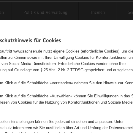
en
Politik und Verwaltung
Themen
Se
schutzhinweis für Cookies
Schriftgröße anpassen
Kontr
auftritt www.sachsen.de nutzt eigene Cookies (erforderliche Cookies), um die
tellen zu können sowie mit Ihrer Einwilligung Cookies für Komfortfunktionen u
in zur Förderung des
t
 von Social Media Dienstleistern. Erforderliche Cookies werden ohne Ihre
igung auf Grundlage von § 25 Abs. 2 Nr. 2 TTDSG gespeichert und ausgelesen
lhistorischen Museums Freital 
em Klick auf die Schaltfläche »Verstanden« nehmen Sie den Hinweis zur Kenn
em Klick auf die Schaltfläche »Auswählen« können Sie Einwilligungen in das 
ngetragener Verein
lesen von Cookies für die Nutzung von Komfortfunktionen und Soziale Medie
 hat seinen Sitz im 1876 erbauten ersten Schulhaus von Birkigt, im heu
von Freital- Birkigt. Auf Initiative der damaligen Schulverwaltung begann
tuellen Einstellungen können Sie jederzeit einsehen und anpassen. Unter
 Lehrer in einer ABM im Jahre 1994 mit der Renovierung eines alten
nschutz
informieren wir Sie ausführlich über Art und Umfang der Datenverarbe
umes und der Sammlung alten Schulinventars sowie Dokumenten zur