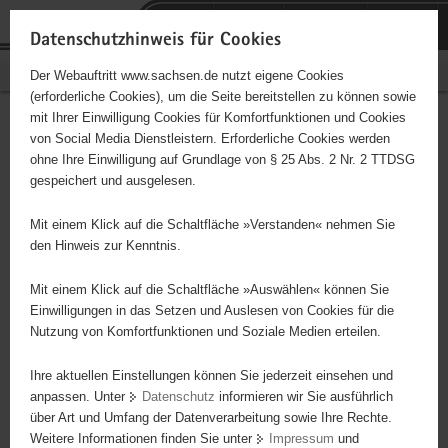
P
Portalübergreifende
o
H
Navigation
Datenschutzhinweis für Cookies
r
a
S
Bürgerschaftliches Engagement
Der Webauftritt www.sachsen.de nutzt eigene Cookies
t
u
e
(erforderliche Cookies), um die Seite bereitstellen zu können sowie
a
p
r
mit Ihrer Einwilligung Cookies für Komfortfunktionen und Cookies
l
t
v
1. SV Concordia Delitzsch
Hauptinhalt
von Social Media Dienstleistern. Erforderliche Cookies werden
ü
i
i
ohne Ihre Einwilligung auf Grundlage von § 25 Abs. 2 Nr. 2 TTDSG
b
n
c
Träger: 1. SV Concordia Delitzsch
gespeichert und ausgelesen.
e
h
e
r
a
Förderung des Handballsports - Betreuung von Kindern,
Mit einem Klick auf die Schaltfläche »Verstanden« nehmen Sie
g
l
Jugendlichen und behinderten Menschen
den Hinweis zur Kenntnis.
r
t
e
Mit einem Klick auf die Schaltfläche »Auswählen« können Sie
i
Einwilligungen in das Setzen und Auslesen von Cookies für die
Nutzung von Komfortfunktionen und Soziale Medien erteilen.
f
e
Ihre aktuellen Einstellungen können Sie jederzeit einsehen und
n
anpassen. Unter
Datenschutz
informieren wir Sie ausführlich
d
über Art und Umfang der Datenverarbeitung sowie Ihre Rechte.
e
Weitere Informationen finden Sie unter
Impressum
und
N