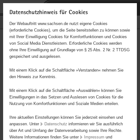
P
Portalübergreifende
o
H
Navigation
Datenschutzhinweis für Cookies
r
a
S
Bürgerschaftliches Engagement
Der Webauftritt www.sachsen.de nutzt eigene Cookies
t
u
e
(erforderliche Cookies), um die Seite bereitstellen zu können sowie
a
p
r
mit Ihrer Einwilligung Cookies für Komfortfunktionen und Cookies
l
t
v
EC- Jugendkreis Lauter
Hauptinhalt
von Social Media Dienstleistern. Erforderliche Cookies werden
ü
i
i
ohne Ihre Einwilligung auf Grundlage von § 25 Abs. 2 Nr. 2 TTDSG
b
n
c
Träger: Landesverband Landeskirchlicher Gemeinschaften
gespeichert und ausgelesen.
e
h
e
Sachsen e.V
r
a
Mit einem Klick auf die Schaltfläche »Verstanden« nehmen Sie
g
l
Christliche Kinder- und Jugendarbeit
den Hinweis zur Kenntnis.
r
t
e
Mit einem Klick auf die Schaltfläche »Auswählen« können Sie
i
Einwilligungen in das Setzen und Auslesen von Cookies für die
Nutzung von Komfortfunktionen und Soziale Medien erteilen.
f
e
Ihre aktuellen Einstellungen können Sie jederzeit einsehen und
n
anpassen. Unter
Datenschutz
informieren wir Sie ausführlich
d
über Art und Umfang der Datenverarbeitung sowie Ihre Rechte.
e
Weitere Informationen finden Sie unter
Impressum
und
N