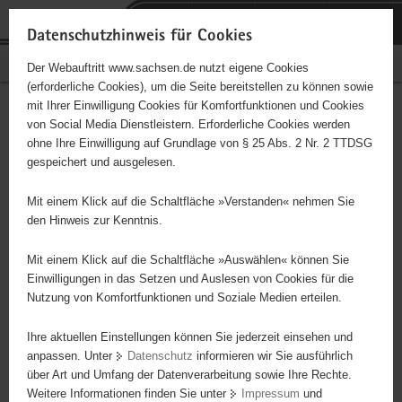
P
Portalübergreifende
o
H
Navigation
Datenschutzhinweis für Cookies
r
a
S
Bürgerschaftliches Engagement
Der Webauftritt www.sachsen.de nutzt eigene Cookies
t
u
e
(erforderliche Cookies), um die Seite bereitstellen zu können sowie
a
p
r
mit Ihrer Einwilligung Cookies für Komfortfunktionen und Cookies
l
t
v
BRH Rettungshundestaffel
Hauptinhalt
von Social Media Dienstleistern. Erforderliche Cookies werden
ü
i
i
ohne Ihre Einwilligung auf Grundlage von § 25 Abs. 2 Nr. 2 TTDSG
Sächsiche Schweiz
b
n
c
gespeichert und ausgelesen.
e
h
e
Osterzgebirge e. V.
r
a
Mit einem Klick auf die Schaltfläche »Verstanden« nehmen Sie
g
l
den Hinweis zur Kenntnis.
Träger: Eingetragener Verein
r
t
e
Mit einem Klick auf die Schaltfläche »Auswählen« können Sie
Ausbildung und Einsatz von Rettungshunden
i
Einwilligungen in das Setzen und Auslesen von Cookies für die
Nutzung von Komfortfunktionen und Soziale Medien erteilen.
f
e
Ihre aktuellen Einstellungen können Sie jederzeit einsehen und
n
anpassen. Unter
Datenschutz
informieren wir Sie ausführlich
d
über Art und Umfang der Datenverarbeitung sowie Ihre Rechte.
e
Weitere Informationen finden Sie unter
Impressum
und
N