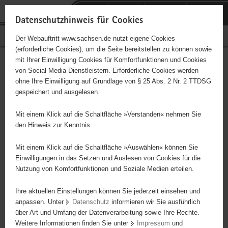
P
Portalübergreifende
o
H
Navigation
Datenschutzhinweis für Cookies
r
a
S
Bürgerschaftliches Engagement
Der Webauftritt www.sachsen.de nutzt eigene Cookies
t
u
e
(erforderliche Cookies), um die Seite bereitstellen zu können sowie
a
p
r
mit Ihrer Einwilligung Cookies für Komfortfunktionen und Cookies
l
t
v
Ausländerrat Dresden e. V.
Hauptinhalt
von Social Media Dienstleistern. Erforderliche Cookies werden
ü
i
i
ohne Ihre Einwilligung auf Grundlage von § 25 Abs. 2 Nr. 2 TTDSG
b
n
c
Träger: Deutscher Paritätischer Wohlfahrtsverband
gespeichert und ausgelesen.
e
h
e
r
a
Beratungsstelle für Migranten integrative und interkulturelle Kinder-
Mit einem Klick auf die Schaltfläche »Verstanden« nehmen Sie
g
l
und Jugendarbeit (Kindertreff, Mädchentreff, Offener Jugendreff,
den Hinweis zur Kenntnis.
r
t
Nachhilfe usw.) Kulturarbeit Öffentlichkeitsarbeit Bildungsarbeit
e
gegen Fremdenfeindlichkeit
Mit einem Klick auf die Schaltfläche »Auswählen« können Sie
i
Einwilligungen in das Setzen und Auslesen von Cookies für die
Nutzung von Komfortfunktionen und Soziale Medien erteilen.
f
e
Ihre aktuellen Einstellungen können Sie jederzeit einsehen und
n
anpassen. Unter
Datenschutz
informieren wir Sie ausführlich
d
über Art und Umfang der Datenverarbeitung sowie Ihre Rechte.
e
Weitere Informationen finden Sie unter
Impressum
und
N