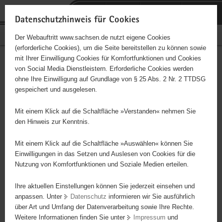
P
Portalübergreifende
o
H
Navigation
Datenschutzhinweis für Cookies
r
a
S
Bürgerschaftliches Engagement
Der Webauftritt www.sachsen.de nutzt eigene Cookies
t
u
e
(erforderliche Cookies), um die Seite bereitstellen zu können sowie
a
p
r
mit Ihrer Einwilligung Cookies für Komfortfunktionen und Cookies
l
t
v
Seelsorge in Notfällen(SIN)
Hauptinhalt
von Social Media Dienstleistern. Erforderliche Cookies werden
ü
i
i
ohne Ihre Einwilligung auf Grundlage von § 25 Abs. 2 Nr. 2 TTDSG
Torgau-Oschatz.eV.
b
n
c
gespeichert und ausgelesen.
e
h
e
Träger: ohne Träger
r
a
Mit einem Klick auf die Schaltfläche »Verstanden« nehmen Sie
g
l
den Hinweis zur Kenntnis.
Rund -um -die -Uhr-Bereitschaft von jeweils zwei
r
t
Vereinsmitgliedern für Notfalleinsätze (Überbringen von
e
Mit einem Klick auf die Schaltfläche »Auswählen« können Sie
Todesnachrichten/ Suizid/ plötzlicher Kindstod) Betreuung der
i
Einwilligungen in das Setzen und Auslesen von Cookies für die
Angehörigen, evtl. auch der Einsatzkräfte(Feuerwehr/Polizei) nach
Nutzung von Komfortfunktionen und Soziale Medien erteilen.
f
belastenden Einsätzen.
e
Ihre aktuellen Einstellungen können Sie jederzeit einsehen und
n
anpassen. Unter
Datenschutz
informieren wir Sie ausführlich
d
über Art und Umfang der Datenverarbeitung sowie Ihre Rechte.
e
Weitere Informationen finden Sie unter
Impressum
und
N