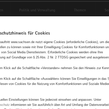
en
Politik und Verwaltung
Themen
Se
schutzhinweis für Cookies
Schriftgröße anpassen
Kontr
auftritt www.sachsen.de nutzt eigene Cookies (erforderliche Cookies), um die
tellen zu können sowie mit Ihrer Einwilligung Cookies für Komfortfunktionen u
oren-Selbsthilfe e. V. mit
t
 von Social Media Dienstleistern. Erforderliche Cookies werden ohne Ihre
igung auf Grundlage von § 25 Abs. 2 Nr. 2 TTDSG gespeichert und ausgelesen
lantem Hospizdienst e.V. Tor
em Klick auf die Schaltfläche »Verstanden« nehmen Sie den Hinweis zur Kenn
nioren-Selbsthilfe e.V.
em Klick auf die Schaltfläche »Auswählen« können Sie Einwilligungen in das 
etreuung und ambulanter Hospizdienst in den Bereichen Torgau, Eilen
lesen von Cookies für die Nutzung von Komfortfunktionen und Soziale Medie
Senioren-Selbsthilfe e. V. 
tuellen Einstellungen können Sie jederzeit einsehen und anpassen. Unter
ambulantem Hospizdienst e
nschutz
informieren wir Sie ausführlich über Art und Umfang der Datenverarbe
Torgau