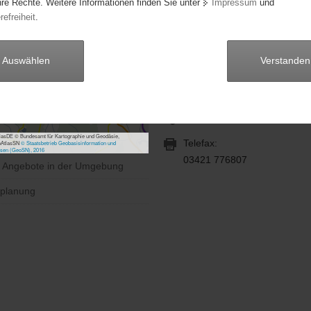
hre Rechte. Weitere Informationen finden Sie unter
Impressum
und
refreiheit
.
Herr Jürgen Gräber
Anschrift:
Auswählen
Verstanden
Kurstraße 11
04860 Torgau
Telefon:
03421 776806
asDE © Bundesamt für Kartographie und Geodäsie,
Telefax:
bAtlasSN
© Staatsbetrieb Geobasisinformation und
sen (GeoSN), 2016
03421 776807
e Angebote in der Umgebung
planung