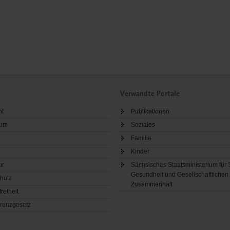
Verwandte Portale
ht
Publikationen
sum
Soziales
Familie
Kinder
ur
Sächsisches Staatsministerium für 
Gesundheit und Gesellschaftlichen
hutz
Zusammenhalt
freiheit
renzgesetz