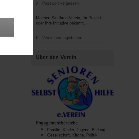
Passwort vergessen
Machen Sie Ihren Verein, Ihr Projekt
oder Ihre Initiative bekannt.
Verein neu registrieren
Über den Verein
Engagementbereiche
Familie, Kinder, Jugend, Bildung
Gesellschaft, Kirche, Politik