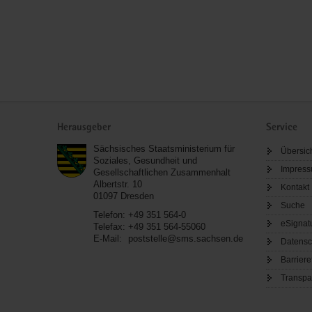
Service
Herausgeber
Service
Sächsisches Staatsministerium für
Übersic
Soziales, Gesundheit und
Impres
Gesellschaftlichen Zusammenhalt
Albertstr. 10
Kontakt
01097
Dresden
Suche
Telefon:
+49 351 564-0
eSignat
Telefax:
+49 351 564-55060
E-Mail:
poststelle@sms.sachsen.de
Datensc
Barriere
Transpa