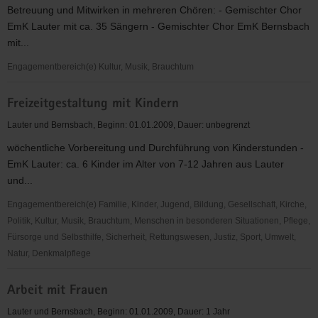
Betreuung und Mitwirken in mehreren Chören: - Gemischter Chor
EmK Lauter mit ca. 35 Sängern - Gemischter Chor EmK Bernsbach
mit...
Engagementbereich(e) Kultur, Musik, Brauchtum
Laienmusik
Freizeitgestaltung mit Kindern
Lauter und Bernsbach, Beginn: 01.01.2009, Dauer: unbegrenzt
wöchentliche Vorbereitung und Durchführung von Kinderstunden -
EmK Lauter: ca. 6 Kinder im Alter von 7-12 Jahren aus Lauter
und...
Engagementbereich(e) Familie, Kinder, Jugend, Bildung, Gesellschaft, Kirche,
Politik, Kultur, Musik, Brauchtum, Menschen in besonderen Situationen, Pflege,
Fürsorge und Selbsthilfe, Sicherheit, Rettungswesen, Justiz, Sport, Umwelt,
Natur, Denkmalpflege
Freizeitgestaltung
Arbeit mit Frauen
mit
Kindern
Lauter und Bernsbach, Beginn: 01.01.2009, Dauer: 1 Jahr