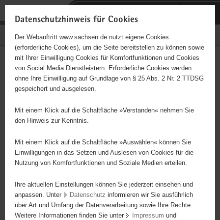
P
Portalübergreifende
o
H
Navigation
Datenschutzhinweis für Cookies
r
a
S
Bürgerschaftliches Engagement
Der Webauftritt www.sachsen.de nutzt eigene Cookies
t
u
e
(erforderliche Cookies), um die Seite bereitstellen zu können sowie
a
p
r
mit Ihrer Einwilligung Cookies für Komfortfunktionen und Cookies
l
t
v
Evangelisch-methodistische
Hauptinhalt
von Social Media Dienstleistern. Erforderliche Cookies werden
ü
i
i
ohne Ihre Einwilligung auf Grundlage von § 25 Abs. 2 Nr. 2 TTDSG
Kirche Bezirk Lauter
b
n
c
gespeichert und ausgelesen.
e
h
e
Träger: Evangelisch-methodistische Kirche
r
a
Mit einem Klick auf die Schaltfläche »Verstanden« nehmen Sie
g
l
den Hinweis zur Kenntnis.
Betreuung von Kindern, Frauen und Senioren sowie mehrerer
r
t
Chöre in Bernsbach und in Lauter
e
Mit einem Klick auf die Schaltfläche »Auswählen« können Sie
i
Einwilligungen in das Setzen und Auslesen von Cookies für die
Nutzung von Komfortfunktionen und Soziale Medien erteilen.
f
e
Ihre aktuellen Einstellungen können Sie jederzeit einsehen und
n
anpassen. Unter
Datenschutz
informieren wir Sie ausführlich
d
über Art und Umfang der Datenverarbeitung sowie Ihre Rechte.
e
Weitere Informationen finden Sie unter
Impressum
und
N