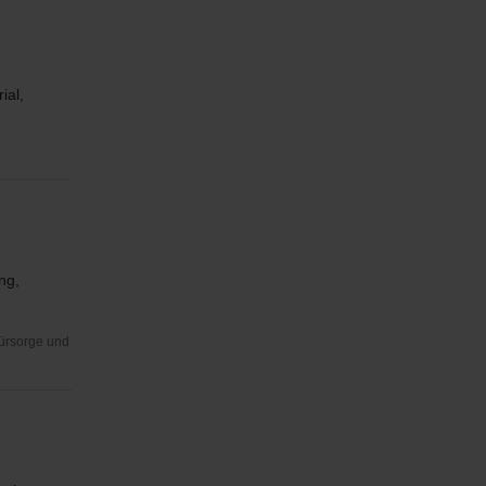
ial,
ng,
Fürsorge und