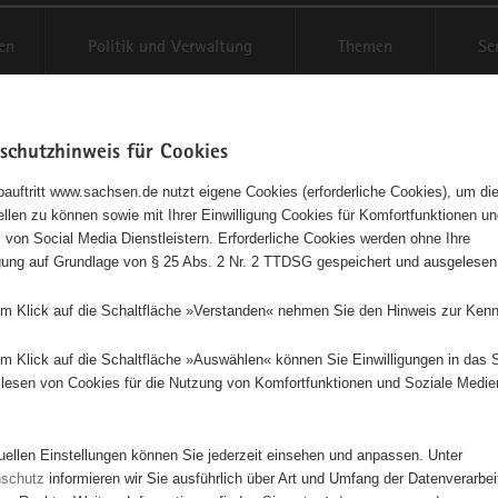
en
Politik und Verwaltung
Themen
Se
schutzhinweis für Cookies
Schriftgröße anpassen
Kontr
auftritt www.sachsen.de nutzt eigene Cookies (erforderliche Cookies), um die
tellen zu können sowie mit Ihrer Einwilligung Cookies für Komfortfunktionen u
Luth. Kirchgemeinde Am Groß
t
 von Social Media Dienstleistern. Erforderliche Cookies werden ohne Ihre
igung auf Grundlage von § 25 Abs. 2 Nr. 2 TTDSG gespeichert und ausgelesen
n
em Klick auf die Schaltfläche »Verstanden« nehmen Sie den Hinweis zur Kenn
v.-Luth. Kirchgemeinde Am Großen Stein Seifhennersdorf
em Klick auf die Schaltfläche »Auswählen« können Sie Einwilligungen in das 
lesen von Cookies für die Nutzung von Komfortfunktionen und Soziale Medie
Diese Initiative ist besonders für Kinder und Jugendliche geeignet.
tuellen Einstellungen können Sie jederzeit einsehen und anpassen. Unter
ie Evangelische Kirchgemeinde in Seifhennersdorf, Leutersdorf und
nschutz
informieren wir Sie ausführlich über Art und Umfang der Datenverarbe
rsdorf und engagieren uns grenzüberschreitend in vielfältigen Bereich