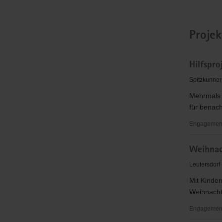
Projek
Hilfspro
Spitzkunner
Mehrmals 
für benach
Engagement
Hilfsprojek
Weihnac
für
ein
Leutersdorf
Mutter-
Mit Kinder
Kind-
Weihnacht
Haus
im
Engagementb
Tschechis