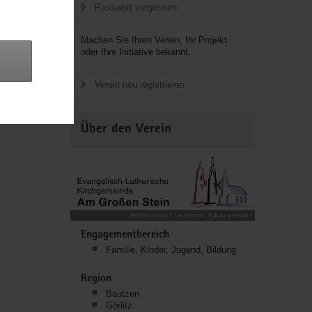
Passwort vergessen
 und
n in zwei
Machen Sie Ihren Verein, Ihr Projekt
oder Ihre Initiative bekannt.
Am
Verein neu registrieren
Über den Verein
Engagementbereich
Familie, Kinder, Jugend, Bildung
Region
Bautzen
Görlitz