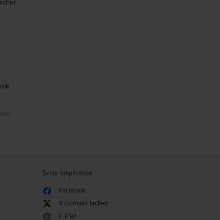
ischer
sik.
usik,
Seite empfehlen
Facebook
X (vormals Twitter)
E-Mail