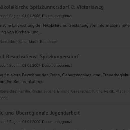
sspiel
Nikolaikirche Spitzkunnersdorf & Victoriaweg
sdorf, Beginn: 01.01.2008, Dauer: unbegrenzt
rische Erforschung der Nikolaikirche, Gestaltung von Informationsmater
hen
ng von Kirchen- und...
ereich(e) Kultur, Musik, Brauchtum
nd Besuchsdienst Spitzkunnersdorf
che
rsdorf
sdorf, Beginn: 01.01.2007, Dauer: unbegrenzt
ung für ältere Bewohner des Ortes, Geburtstagsbesuche, Trauerbegleitu
g
ion des Seniorenkaffees
reich(e) Familie, Kinder, Jugend, Bildung, Gesellschaft, Kirche, Politik, Pflege, 
 Sport
le und Überregionale Jugendarbeit
enst
sdorf, Beginn: 01.01.2000, Dauer: unbegrenzt
rsdorf