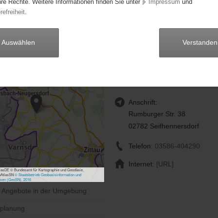
hre Rechte. Weitere Informationen finden Sie unter
Impressum
und
jekte reichen von der Arbeit mit Kindern und Jugendlichen über Musik
refreiheit
.
beit bis zu einem Hilfsprojekt für benachteiligte Mütter und ihre Kinder
chen Mutter-Kind-Häusern.
Auswählen
Verstanden
Ev.-Luth. Kirchgemeinde 
Großen Stein
Herr André Rausendorf
Anschrift:
Rumburger Str. 38
02782 Seifhennersdorf
Telefon:
03586-404290
Internet:
[URL]
asDE © Bundesamt für Kartographie und Geodäsie,
bAtlasSN
© Staatsbetrieb Geobasisinformation und
sen (GeoSN), 2016
e Angebote in der Umgebung
planung