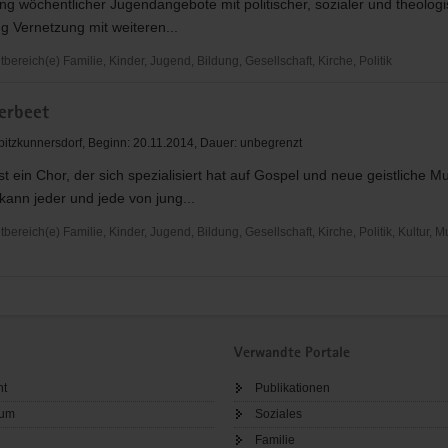
ng wöchentlicher Jugendangebote mit politischer, sozialer und theolog
g Vernetzung mit weiteren...
reich(e) Familie, Kinder, Jugend, Bildung, Gesellschaft, Kirche, Politik
erbeet
nale
pitzkunnersdorf, Beginn: 20.11.2014, Dauer: unbegrenzt
eit
st ein Chor, der sich spezialisiert hat auf Gospel und neue geistliche Mu
kann jeder und jede von jung...
reich(e) Familie, Kinder, Jugend, Bildung, Gesellschaft, Kirche, Politik, Kultur, M
Verwandte Portale
ht
Publikationen
sum
Soziales
Familie