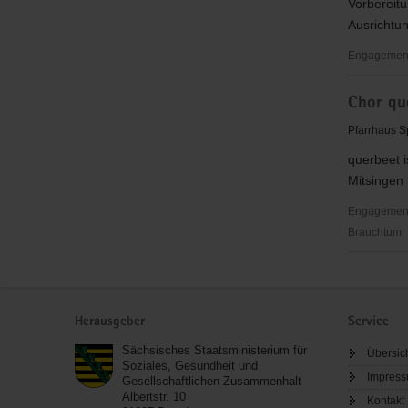
Vorbereitu
Ausrichtun
Engagementbe
Regionale
Chor qu
und
Überregio
Pfarrhaus S
Jugendarb
querbeet i
Mitsingen 
Engagementbe
Brauchtum
Chor
querbeet
Service
Herausgeber
Service
Sächsisches Staatsministerium für
Übersic
Soziales, Gesundheit und
Impres
Gesellschaftlichen Zusammenhalt
Albertstr. 10
Kontakt