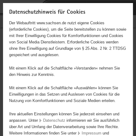
P
Portalübergreifende
o
H
Navigation
Datenschutzhinweis für Cookies
r
a
S
Bürgerschaftliches Engagement
Der Webauftritt www.sachsen.de nutzt eigene Cookies
t
u
e
(erforderliche Cookies), um die Seite bereitstellen zu können sowie
a
p
r
mit Ihrer Einwilligung Cookies für Komfortfunktionen und Cookies
l
t
v
Wir bewegen was!
Hauptinhalt
von Social Media Dienstleistern. Erforderliche Cookies werden
ü
i
i
ohne Ihre Einwilligung auf Grundlage von § 25 Abs. 2 Nr. 2 TTDSG
b
n
c
Träger: Rolling Bonez e.V.
gespeichert und ausgelesen.
e
h
e
r
a
Mit einem Klick auf die Schaltfläche »Verstanden« nehmen Sie
Diese Initiative ist besonders für Kinder und
g
l
den Hinweis zur Kenntnis.
Jugendliche geeignet.
r
t
e
Mit einem Klick auf die Schaltfläche »Auswählen« können Sie
i
Einwilligungen in das Setzen und Auslesen von Cookies für die
Junge Menschen in Freiberg engagieren sich sowohl für den
Nutzung von Komfortfunktionen und Soziale Medien erteilen.
f
Ausbau einer Skatehalle und weiterer Möglichkeiten ihren Skate-
e
und BMX-Sport auszuüben (beispielsweise Skatepark) als auch in
Ihre aktuellen Einstellungen können Sie jederzeit einsehen und
n
kultureller Hinsicht, wie etwa durch Graffitiaktionen o. Ä.
anpassen. Unter
Datenschutz
informieren wir Sie ausführlich
d
über Art und Umfang der Datenverarbeitung sowie Ihre Rechte.
e
Weitere Informationen finden Sie unter
Impressum
und
N