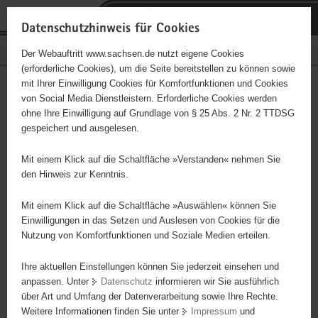
P
Portalübergreifende
o
H
Navigation
Datenschutzhinweis für Cookies
r
a
S
Bürgerschaftliches Engagement
Der Webauftritt www.sachsen.de nutzt eigene Cookies
t
u
e
(erforderliche Cookies), um die Seite bereitstellen zu können sowie
a
p
r
mit Ihrer Einwilligung Cookies für Komfortfunktionen und Cookies
l
t
v
Blaues Kreuz in Deutschland
Hauptinhalt
von Social Media Dienstleistern. Erforderliche Cookies werden
ü
i
i
ohne Ihre Einwilligung auf Grundlage von § 25 Abs. 2 Nr. 2 TTDSG
e. V.,
b
n
c
gespeichert und ausgelesen.
e
h
e
Jugendbegegnungsstätte
r
a
Mit einem Klick auf die Schaltfläche »Verstanden« nehmen Sie
g
l
den Hinweis zur Kenntnis.
Zwickau
r
t
e
Mit einem Klick auf die Schaltfläche »Auswählen« können Sie
Träger: Blaues Kreuz in Deutschland e. V.
i
Einwilligungen in das Setzen und Auslesen von Cookies für die
Nutzung von Komfortfunktionen und Soziale Medien erteilen.
f
e
Diese Initiative ist besonders für Kinder und
Ihre aktuellen Einstellungen können Sie jederzeit einsehen und
n
Jugendliche geeignet.
anpassen. Unter
Datenschutz
informieren wir Sie ausführlich
d
über Art und Umfang der Datenverarbeitung sowie Ihre Rechte.
e
Weitere Informationen finden Sie unter
Impressum
und
N