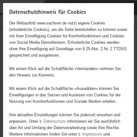
P
Portalübergreifende
o
H
Navigation
Datenschutzhinweis für Cookies
r
a
S
Bürgerschaftliches Engagement
Der Webauftritt www.sachsen.de nutzt eigene Cookies
t
u
e
(erforderliche Cookies), um die Seite bereitstellen zu können sowie
a
p
r
mit Ihrer Einwilligung Cookies für Komfortfunktionen und Cookies
l
t
v
NEUE HEIMAT TORGAU e. V.
Hauptinhalt
von Social Media Dienstleistern. Erforderliche Cookies werden
ü
i
i
ohne Ihre Einwilligung auf Grundlage von § 25 Abs. 2 Nr. 2 TTDSG
b
n
c
Träger: NEUE HEIMAT TORGAU e.V.
gespeichert und ausgelesen.
e
h
e
r
a
Selbsthilfeverein für deutschstämmige Familien aus den Ländern
Mit einem Klick auf die Schaltfläche »Verstanden« nehmen Sie
g
l
der frühreren SU/GUS
den Hinweis zur Kenntnis.
r
t
e
Mit einem Klick auf die Schaltfläche »Auswählen« können Sie
i
Einwilligungen in das Setzen und Auslesen von Cookies für die
Nutzung von Komfortfunktionen und Soziale Medien erteilen.
f
e
Ihre aktuellen Einstellungen können Sie jederzeit einsehen und
n
anpassen. Unter
Datenschutz
informieren wir Sie ausführlich
d
über Art und Umfang der Datenverarbeitung sowie Ihre Rechte.
e
Weitere Informationen finden Sie unter
Impressum
und
N