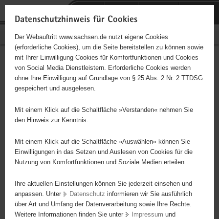
P
Portalübergreifende
o
H
Navigation
Datenschutzhinweis für Cookies
r
a
S
Bürgerschaftliches Engagement
Der Webauftritt www.sachsen.de nutzt eigene Cookies
t
u
e
(erforderliche Cookies), um die Seite bereitstellen zu können sowie
a
p
r
mit Ihrer Einwilligung Cookies für Komfortfunktionen und Cookies
l
t
v
Dresdner SC 1898 e.V. Abt.
Hauptinhalt
von Social Media Dienstleistern. Erforderliche Cookies werden
ü
i
i
ohne Ihre Einwilligung auf Grundlage von § 25 Abs. 2 Nr. 2 TTDSG
Wasserspringen
b
n
c
gespeichert und ausgelesen.
e
h
e
Träger: DSC 1898 e.V.
r
a
Mit einem Klick auf die Schaltfläche »Verstanden« nehmen Sie
g
l
den Hinweis zur Kenntnis.
Von der Froschgruppe zum Delphinchen
r
t
e
Mit einem Klick auf die Schaltfläche »Auswählen« können Sie
i
Einwilligungen in das Setzen und Auslesen von Cookies für die
Nutzung von Komfortfunktionen und Soziale Medien erteilen.
f
e
Ihre aktuellen Einstellungen können Sie jederzeit einsehen und
n
anpassen. Unter
Datenschutz
informieren wir Sie ausführlich
d
über Art und Umfang der Datenverarbeitung sowie Ihre Rechte.
e
Weitere Informationen finden Sie unter
Impressum
und
N