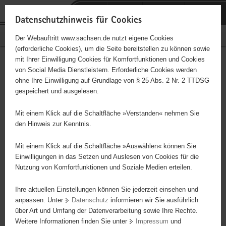
P
Portalübergreifende
o
H
Navigation
Datenschutzhinweis für Cookies
r
a
S
Bürgerschaftliches Engagement
Der Webauftritt www.sachsen.de nutzt eigene Cookies
t
u
e
(erforderliche Cookies), um die Seite bereitstellen zu können sowie
a
p
r
mit Ihrer Einwilligung Cookies für Komfortfunktionen und Cookies
l
t
v
"Die Brücke" Wohnstätten
Hauptinhalt
von Social Media Dienstleistern. Erforderliche Cookies werden
ü
i
i
ohne Ihre Einwilligung auf Grundlage von § 25 Abs. 2 Nr. 2 TTDSG
gGmbH
b
n
c
gespeichert und ausgelesen.
e
h
e
Träger: "Die Brücke" Wohnstätten gGmbH
r
a
Mit einem Klick auf die Schaltfläche »Verstanden« nehmen Sie
g
l
den Hinweis zur Kenntnis.
Betroffenenvertretung in der PSAG Döbeln
r
t
e
Mit einem Klick auf die Schaltfläche »Auswählen« können Sie
i
Einwilligungen in das Setzen und Auslesen von Cookies für die
Nutzung von Komfortfunktionen und Soziale Medien erteilen.
f
e
Ihre aktuellen Einstellungen können Sie jederzeit einsehen und
n
anpassen. Unter
Datenschutz
informieren wir Sie ausführlich
d
über Art und Umfang der Datenverarbeitung sowie Ihre Rechte.
e
Weitere Informationen finden Sie unter
Impressum
und
N