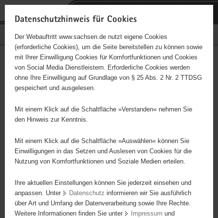
P
Portalübergreifende
o
H
Navigation
Datenschutzhinweis für Cookies
r
a
S
Bürgerschaftliches Engagement
Der Webauftritt www.sachsen.de nutzt eigene Cookies
t
u
e
(erforderliche Cookies), um die Seite bereitstellen zu können sowie
a
p
r
mit Ihrer Einwilligung Cookies für Komfortfunktionen und Cookies
l
t
v
Diakonie Dippoldiswalde e.V.
Hauptinhalt
von Social Media Dienstleistern. Erforderliche Cookies werden
ü
i
i
ohne Ihre Einwilligung auf Grundlage von § 25 Abs. 2 Nr. 2 TTDSG
b
n
c
Träger: Diakonisches Werk der Ev.-Luth Landeskirche Sachsen
gespeichert und ausgelesen.
e
h
e
r
a
Projekt:sorgemensch Mit den Möglichkeiten des Projektes wird in
Mit einem Klick auf die Schaltfläche »Verstanden« nehmen Sie
g
l
Zusammenarbeit mit ehrenamtlichem Engagement, für Menschen
den Hinweis zur Kenntnis.
r
t
in sozialen Notlagen, Brückenhilfe geleistet.
e
Mit einem Klick auf die Schaltfläche »Auswählen« können Sie
i
Einwilligungen in das Setzen und Auslesen von Cookies für die
Nutzung von Komfortfunktionen und Soziale Medien erteilen.
f
e
Ihre aktuellen Einstellungen können Sie jederzeit einsehen und
n
anpassen. Unter
Datenschutz
informieren wir Sie ausführlich
d
über Art und Umfang der Datenverarbeitung sowie Ihre Rechte.
e
Weitere Informationen finden Sie unter
Impressum
und
N