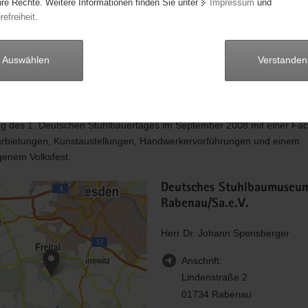
hre Rechte. Weitere Informationen finden Sie unter
Impressum
und
d als Ort der Kommunikation aller gesellschaftlicher Schichten und au
refreiheit
.
nen. So werden vom Verein neben stetig wechselnden Sonderausstellu
ächertem Themenangebot, immer wieder Veranstaltungen und Aktionsta
Auswählen
Verstanden
rt. Diese gut vorbereiteten und attraktiven Veranstaltungen sind stets 
öhepunkte des kulturellen Lebens im Ort. Sehr schöne Beispiele hierfü
n, die kulturell umrahmt sind, Künstlergespräche, Projekte mit Jugendl
en Handwerk, Medien und Kunst, oder die bisher wichtigste Veranstalt
ng des 1. Deutschen Stuhlbauertages im September 2008 mit einer Fa
arbietungen, Kunstaustellungen, Handwerkervorführungen und einem
genem Volksfest.
Deutsches Stuhlbaumuseu
Rabenau/Sa.e.V.
Herr Dr. Johann Spensberger
Anschrift:
Lindenstraße 2
01734 Rabenau