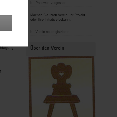
Passwort vergessen
ch aller
ngen, mit
Machen Sie Ihren Verein, Ihr Projekt
ge
oder Ihre Initiative bekannt.
gut
r sind die
Verein neu registrieren
ichen auf
ung: die
chtagung,
Über den Verein
m