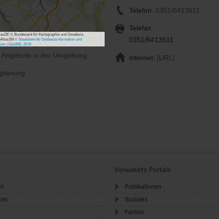
Telefon:
0351/6413611
Telefax:
asDE © Bundesamt für Kartographie und Geodäsie,
0351/6413611
bAtlasSN
© Staatsbetrieb Geobasisinformation und
sen (GeoSN), 2016
e Angebote in der Umgebung
Internet:
[URL]
planung
Verwandte Portale
ht
Publikationen
sum
Soziales
Familie