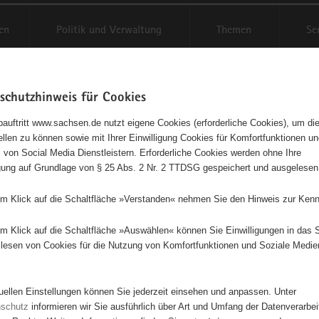
en
Politik und Verwaltung
Themen
Se
schutzhinweis für Cookies
Schriftgröße anpassen
Kontr
auftritt www.sachsen.de nutzt eigene Cookies (erforderliche Cookies), um die
tellen zu können sowie mit Ihrer Einwilligung Cookies für Komfortfunktionen u
tsches Stuhlbaumuseum
t
 von Social Media Dienstleistern. Erforderliche Cookies werden ohne Ihre
igung auf Grundlage von § 25 Abs. 2 Nr. 2 TTDSG gespeichert und ausgelesen
nau/Sa.e.V.
em Klick auf die Schaltfläche »Verstanden« nehmen Sie den Hinweis zur Kenn
useumsverein
em Klick auf die Schaltfläche »Auswählen« können Sie Einwilligungen in das 
rbeit des Vereins Deutsches Stuhlbaumuseum Rabenau/Sa. e.V. wurde d
lesen von Cookies für die Nutzung von Komfortfunktionen und Soziale Medie
er des Museums erweitert, und so gelang es eine gute Basis zu schaffe
ge Museumsarbeit in Rabenau. Zu unseren Aufgaben gehören vor alle
 Sichern, Bewahren und Erweitern der einzigartigen Sammlung im Deu
tuellen Einstellungen können Sie jederzeit einsehen und anpassen. Unter
useum und der Erhalt einer besucherfreundlichen Ausstellung. Wir ver
nschutz
informieren wir Sie ausführlich über Art und Umfang der Datenverarbe
treiber des Museums jedoch auch als der kulturelle Mittelpunkt der Sta