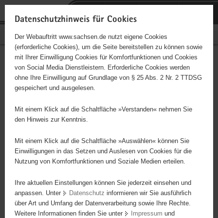
P
Portalübergreifende
o
H
Navigation
Datenschutzhinweis für Cookies
r
a
S
Bürgerschaftliches Engagement
Der Webauftritt www.sachsen.de nutzt eigene Cookies
t
u
e
(erforderliche Cookies), um die Seite bereitstellen zu können sowie
a
p
r
mit Ihrer Einwilligung Cookies für Komfortfunktionen und Cookies
l
t
v
ASB Dienste für
Hauptinhalt
von Social Media Dienstleistern. Erforderliche Cookies werden
ü
i
i
ohne Ihre Einwilligung auf Grundlage von § 25 Abs. 2 Nr. 2 TTDSG
Generationen gGmbH
b
n
c
gespeichert und ausgelesen.
e
h
e
Träger: Deutscher Paritätischer Wohlfahrtsverband
r
a
Mit einem Klick auf die Schaltfläche »Verstanden« nehmen Sie
g
l
den Hinweis zur Kenntnis.
Zusätzliche Leistungen Betreuungsleistungen für Besucher einer
r
t
Tagespflege, wie Gespräche, Begleitung bei Spaziergängen,
e
Mit einem Klick auf die Schaltfläche »Auswählen« können Sie
Ausgestaltung von Festen, Vorlesen etc.
i
Einwilligungen in das Setzen und Auslesen von Cookies für die
Nutzung von Komfortfunktionen und Soziale Medien erteilen.
f
e
Ihre aktuellen Einstellungen können Sie jederzeit einsehen und
n
anpassen. Unter
Datenschutz
informieren wir Sie ausführlich
d
über Art und Umfang der Datenverarbeitung sowie Ihre Rechte.
e
Weitere Informationen finden Sie unter
Impressum
und
N